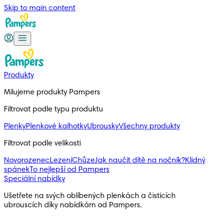
Skip to main content
Produkty
Milujeme produkty Pampers
Filtrovat podle typu produktu
Plenky
Plenkové kalhotky
Ubrousky
Všechny produkty
Filtrovat podle velikosti
Novorozenec
Lezení
Chůze
Jak naučit dítě na nočník?
Klidný
spánek
To nejlepší od Pampers
Speciální nabídky
Ušetřete na svých oblíbených plenkách a čisticích 
ubrouscích díky nabídkám od Pampers.