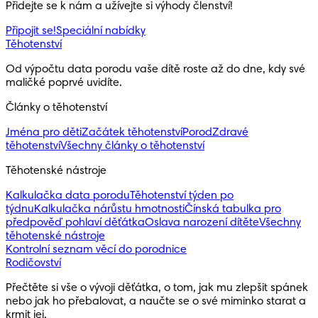
Přidejte se k nám a užívejte si výhody členství!
Připojit se!
Speciální nabídky
Těhotenství
Od výpočtu data porodu vaše dítě roste až do dne, kdy své 
maličké poprvé uvidíte.
Články o těhotenství
Jména pro děti
Začátek těhotenství
Porod
Zdravé
těhotenství
Všechny články o těhotenství
Těhotenské nástroje
Kalkulačka data porodu
Těhotenství týden po
týdnu
Kalkulačka nárůstu hmotnosti
Čínská tabulka pro
předpověď pohlaví děťátka
Oslava narození dítěte
Všechny
těhotenské nástroje
Kontrolní seznam věcí do porodnice
Rodičovství
Přečtěte si vše o vývoji děťátka, o tom, jak mu zlepšit spánek 
nebo jak ho přebalovat, a naučte se o své miminko starat a 
krmit jej.