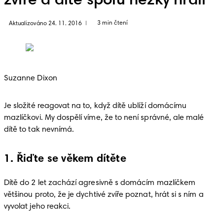
zvíře a dítě spolu hezky hráli
3 min čtení
Aktualizováno 24. 11. 2016
|
Suzanne Dixon
Je složité reagovat na to, když dítě ublíží domácímu 
mazlíčkovi. My dospělí víme, že to není správné, ale malé 
dítě to tak nevnímá.
1. Řiďte se věkem dítěte
Dítě do 2 let zachází agresivně s domácím mazlíčkem 
většinou proto, že je dychtivé zvíře poznat, hrát si s ním a 
vyvolat jeho reakci. 