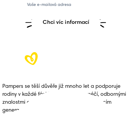
Vaše e-mailová adresa
Chci víc informací
Pampers se těší důvěře již mnoho let a podporuje 
rodiny v každé fázi života dítěte – s péčí, odbornými 
znalostmi a dědictvím předávaným budoucím 
generacím.