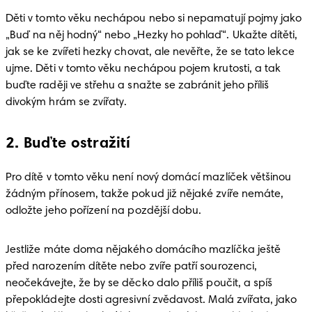
Děti v tomto věku nechápou nebo si nepamatují pojmy jako 
„Buď na něj hodný“ nebo „Hezky ho pohlaď“. Ukažte dítěti, 
jak se ke zvířeti hezky chovat, ale nevěřte, že se tato lekce 
ujme. Děti v tomto věku nechápou pojem krutosti, a tak 
buďte raději ve střehu a snažte se zabránit jeho příliš 
divokým hrám se zvířaty.
2. Buďte ostražití
Pro dítě v tomto věku není nový domácí mazlíček většinou 
žádným přínosem, takže pokud již nějaké zvíře nemáte, 
odložte jeho pořízení na pozdější dobu.
Jestliže máte doma nějakého domácího mazlíčka ještě 
před narozením dítěte nebo zvíře patří sourozenci, 
neočekávejte, že by se děcko dalo příliš poučit, a spíš 
přepokládejte dosti agresivní zvědavost. Malá zvířata, jako 