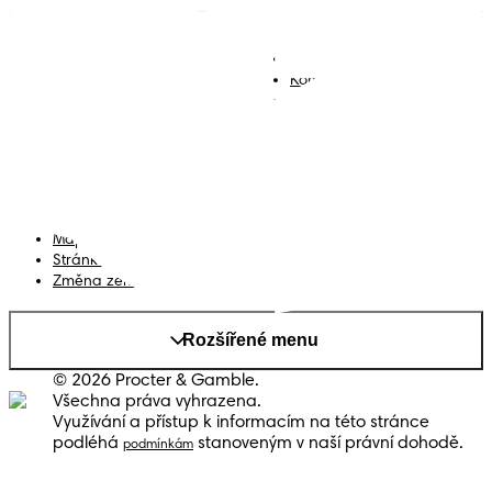
Plenky
Přidejte se k nám
Ubrousky
Kontakt
Plenkové kalhotky
Smluvní podmínky
Prohlášení o přístupnosti
Soukromí
Moje Data
Mapa stránek
Stránka PG
Změna země/kraje
Rozšířené menu
© 2026 Procter & Gamble.
Všechna práva vyhrazena.
Využívání a přístup k informacím na této stránce
podléhá
stanoveným v naší právní dohodě.
podmínkám