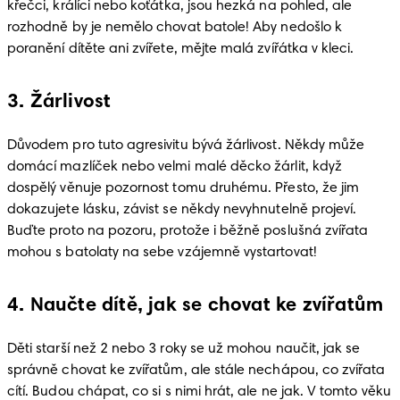
křečci, králíci nebo koťátka, jsou hezká na pohled, ale 
rozhodně by je nemělo chovat batole! Aby nedošlo k 
poranění dítěte ani zvířete, mějte malá zvířátka v kleci.
3. Žárlivost
Důvodem pro tuto agresivitu bývá žárlivost. Někdy může 
domácí mazlíček nebo velmi malé děcko žárlit, když 
dospělý věnuje pozornost tomu druhému. Přesto, že jim 
dokazujete lásku, závist se někdy nevyhnutelně projeví. 
Buďte proto na pozoru, protože i běžně poslušná zvířata 
mohou s batolaty na sebe vzájemně vystartovat!
4. Naučte dítě, jak se chovat ke zvířatům
Děti starší než 2 nebo 3 roky se už mohou naučit, jak se 
správně chovat ke zvířatům, ale stále nechápou, co zvířata 
cítí. Budou chápat, co si s nimi hrát, ale ne jak. V tomto věku 