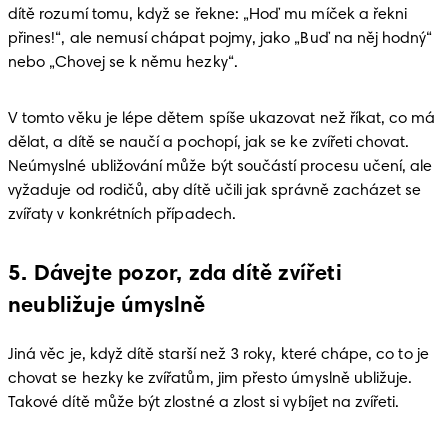
dítě rozumí tomu, když se řekne: „Hoď mu míček a řekni 
přines!“, ale nemusí chápat pojmy, jako „Buď na něj hodný“ 
nebo „Chovej se k němu hezky“.
V tomto věku je lépe dětem spíše ukazovat než říkat, co má 
dělat, a dítě se naučí a pochopí, jak se ke zvířeti chovat. 
Neúmyslné ubližování může být součástí procesu učení, ale 
vyžaduje od rodičů, aby dítě učili jak správně zacházet se 
zvířaty v konkrétních případech. 
5. Dávejte pozor, zda dítě zvířeti
neubližuje úmyslně
Jiná věc je, když dítě starší než 3 roky, které chápe, co to je 
chovat se hezky ke zvířatům, jim přesto úmyslně ubližuje. 
Takové dítě může být zlostné a zlost si vybíjet na zvířeti. 