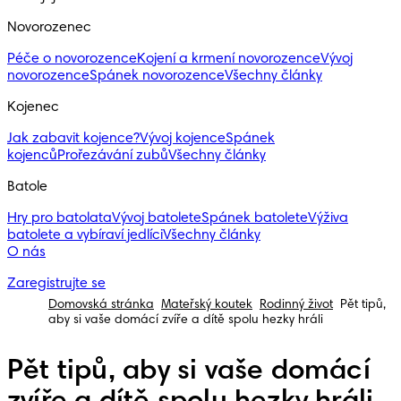
Novorozenec
Péče o novorozence
Kojení a krmení novorozence
Vývoj
novorozence
Spánek novorozence
Všechny články
Kojenec
Jak zabavit kojence?
Vývoj kojence
Spánek
kojenců
Prořezávání zubů
Všechny články
Batole
Hry pro batolata
Vývoj batolete
Spánek batolete
Výživa
batolete a vybíraví jedlíci
Všechny články
O nás
Zaregistrujte se
Domovská stránka
Mateřský koutek
Rodinný život
Pět tipů,
aby si vaše domácí zvíře a dítě spolu hezky hráli
Pět tipů, aby si vaše domácí