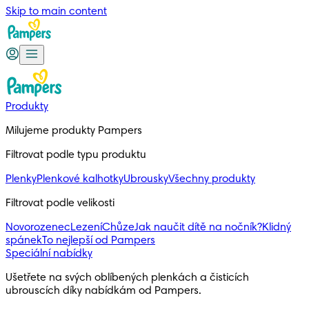
Skip to main content
Produkty
Milujeme produkty Pampers
Filtrovat podle typu produktu
Plenky
Plenkové kalhotky
Ubrousky
Všechny produkty
Filtrovat podle velikosti
Novorozenec
Lezení
Chůze
Jak naučit dítě na nočník?
Klidný
spánek
To nejlepší od Pampers
Speciální nabídky
Ušetřete na svých oblíbených plenkách a čisticích
ubrouscích díky nabídkám od Pampers.