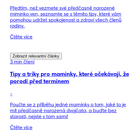
Předtím, než vezmete své předčasně narozené
miminko ven, seznamte se s těmito tipy, které vám
pomohou udržet spokojenost a zdraví všech členů
rodiny.
Čtěte více
Zobrazit relevantní články
3 min čtení
Tipy a triky pro maminky, které očekávají, že
porodí před termínem
-
Poučte se z příběhu jedné maminky o tom, jaké to je
mít předčasně narozená dvojčata, a buďte bez
starosti, nejste v tom sami!
Čtěte více