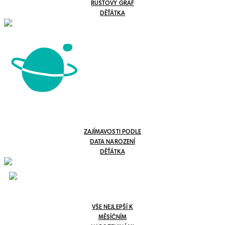
RŮSTOVÝ GRAF
DĚŤÁTKA
ZAJÍMAVOSTI PODLE
DATA NAROZENÍ
DĚŤÁTKA
VŠE NEJLEPŠÍ K
MĚSÍČNÍM