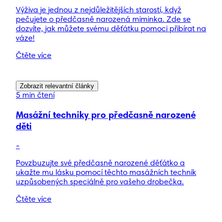
Výživa je jednou z nejdůležitějších starostí, když
pečujete o předčasně narozená miminka. Zde se
dozvíte, jak můžete svému děťátku pomoci přibírat na
váze!
Čtěte více
Zobrazit relevantní články
5 min čtení
Masážní techniky pro předčasně narozené
děti
-
Povzbuzujte své předčasně narozené děťátko a
ukažte mu lásku pomocí těchto masážních technik
uzpůsobených speciálně pro vašeho drobečka.
Čtěte více