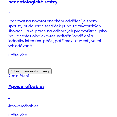
neonatologické sestry
-
Pracovat na novorozeneckém oddělení je snem
spousty budoucích sestřiček již na zdravotnických
školách. Také práce na odborných pracovištích, jako
jsou anesteziologicko-resuscitační oddělení a
jednotky intenzivní péče, patří mezi studenty velmi
vyhledávané.
Čtěte více
Zobrazit relevantní články
2 min čtení
#powerofbabies
-
#powerofbabies
Čtěte více