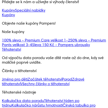
Přidejte se k nám a užívejte si výhody členství!
Kupóny
Speciální nabídky
Kupóny
Objevte naše kupóny Pampers!
Naše kupóny
100% sleva - Premium Care velikost 1-2
50% sleva - Premium
Pants velikost 3-4
Sleva 150 Kč - Pampers ubrousky
Těhotenství
Od výpočtu data porodu vaše dítě roste až do dne, kdy své
maličké poprvé uvidíte.
Články o těhotenství
Jména pro děti
Začátek těhotenství
Porod
Zdravé
těhotenství
Všechny články o těhotenství
Těhotenské nástroje
Kalkulačka data porodu
Těhotenství týden po
týdnu
Kalkulačka nárůstu hmotnosti
Čínská tabulka pro