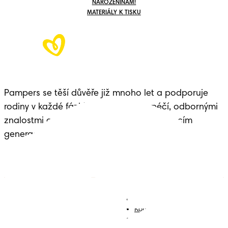
NAROZENINÁM!
MATERIÁLY K TISKU
Pampers se těší důvěře již mnoho let a podporuje
rodiny v každé fázi života dítěte – s péčí, odbornými
znalostmi a dědictvím předávaným budoucím
generacím.
Plenky
Přidejte se k nám
Ubrousky
Kontakt
Plenkové kalhotky
Smluvní podmínky