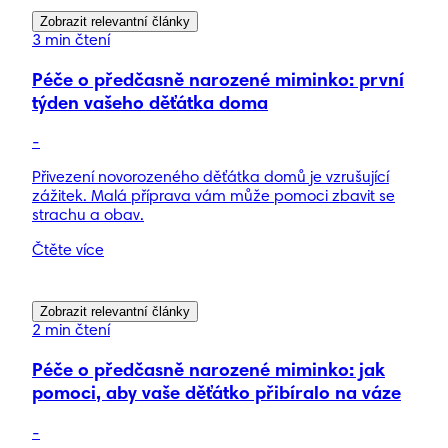
Zobrazit relevantní články
3 min čtení
Péče o předčasně narozené miminko: první
týden vašeho děťátka doma
-
Přivezení novorozeného děťátka domů je vzrušující
zážitek. Malá příprava vám může pomoci zbavit se
strachu a obav.
Čtěte více
Zobrazit relevantní články
2 min čtení
Péče o předčasně narozené miminko: jak
pomoci, aby vaše děťátko přibíralo na váze
-