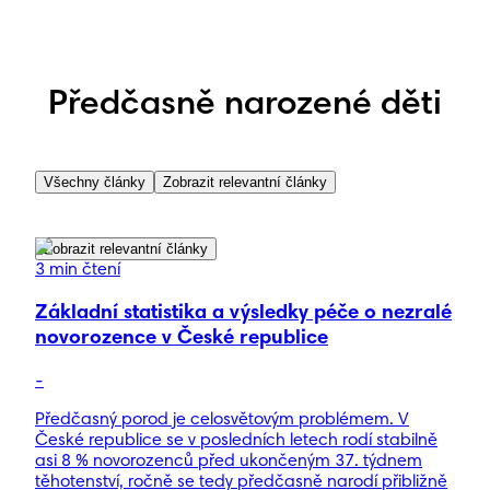
neschopnosti.
Předčasně narozené děti
Všechny články
Zobrazit relevantní články
Zobrazit relevantní články
3 min čtení
Základní statistika a výsledky péče o nezralé
novorozence v České republice
-
Předčasný porod je celosvětovým problémem. V
České republice se v posledních letech rodí stabilně
asi 8 % novorozenců před ukončeným 37. týdnem
těhotenství, ročně se tedy předčasně narodí přibližně