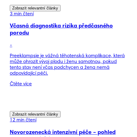
Zobrazit relevantní články
3 min čtení
Včasná diagnostika rizika předčasného
porodu
-
Preeklampsie je vážná těhotenská komplikace, která
může ohrozit vývoj plodu i ženu samotnou, pokud
tento stav není včas podchycen a žena nemá
odpovídající péči.
Čtěte více
Zobrazit relevantní články
12 min čtení
Novorozenecká intenzivní péče – pohled