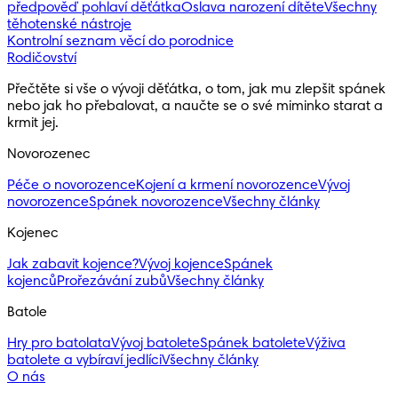
předpověď pohlaví děťátka
Oslava narození dítěte
Všechny
těhotenské nástroje
Kontrolní seznam věcí do porodnice
Rodičovství
Přečtěte si vše o vývoji děťátka, o tom, jak mu zlepšit spánek
nebo jak ho přebalovat, a naučte se o své miminko starat a
krmit jej.
Novorozenec
Péče o novorozence
Kojení a krmení novorozence
Vývoj
novorozence
Spánek novorozence
Všechny články
Kojenec
Jak zabavit kojence?
Vývoj kojence
Spánek
kojenců
Prořezávání zubů
Všechny články
Batole
Hry pro batolata
Vývoj batolete
Spánek batolete
Výživa
batolete a vybíraví jedlíci
Všechny články
O nás