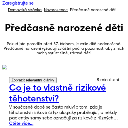
Zaregistrujte se
Domovská stránka
Novorozenec
Předčasně narozené děti
Předčasně narozené děti
Pokud jste porodila před 37. týdnem, je vaše dítě nedonošené.
Předčasně narození vyžadují zvláštní péči a pozornost, aby z nich
mohly vyrůst silné, zdravé děti.
8 min čtení
Zobrazit relevantní články
Co je to vlastně rizikové
těhotenství?
V současné době se často mluví o tom, zda je
těhotenství rizikové či fyziologicky probíhající, a někdy
pacientky samy sebe označují za rizikové z různých
důvodů – bohužel někdy i pouze kvůli pracovní
Čtěte více...