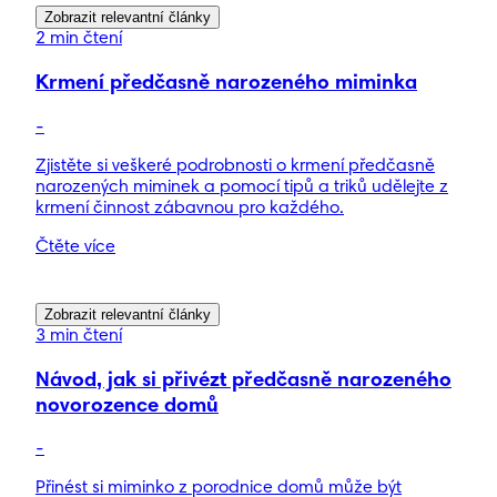
Zobrazit relevantní články
2 min čtení
Krmení předčasně narozeného miminka
-
Zjistěte si veškeré podrobnosti o krmení předčasně
narozených miminek a pomocí tipů a triků udělejte z
krmení činnost zábavnou pro každého.
Čtěte více
Zobrazit relevantní články
3 min čtení
Návod, jak si přivézt předčasně narozeného
novorozence domů
-
Přinést si miminko z porodnice domů může být