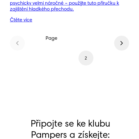
psychicky velmi náročné – použijte tuto příručku k
zajištění hladkého přechodu.
Čtěte více
Page
1
2
Připojte se ke klubu
Pampers a získejte: