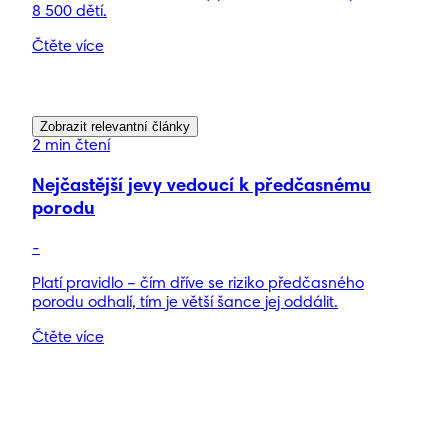
8 500 dětí.
Čtěte více
Zobrazit relevantní články
2 min čtení
Nejčastější jevy vedoucí k předčasnému
porodu
-
Platí pravidlo – čím dříve se riziko předčasného
porodu odhalí, tím je větší šance jej oddálit.
Čtěte více