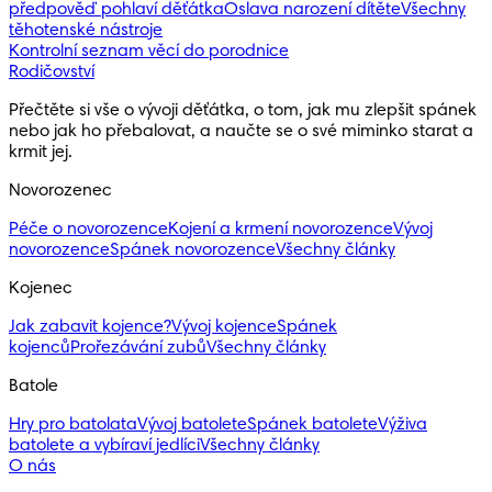
předpověď pohlaví děťátka
Oslava narození dítěte
Všechny
těhotenské nástroje
Kontrolní seznam věcí do porodnice
Rodičovství
Přečtěte si vše o vývoji děťátka, o tom, jak mu zlepšit spánek
nebo jak ho přebalovat, a naučte se o své miminko starat a
krmit jej.
Novorozenec
Péče o novorozence
Kojení a krmení novorozence
Vývoj
novorozence
Spánek novorozence
Všechny články
Kojenec
Jak zabavit kojence?
Vývoj kojence
Spánek
kojenců
Prořezávání zubů
Všechny články
Batole
Hry pro batolata
Vývoj batolete
Spánek batolete
Výživa
batolete a vybíraví jedlíci
Všechny články
O nás