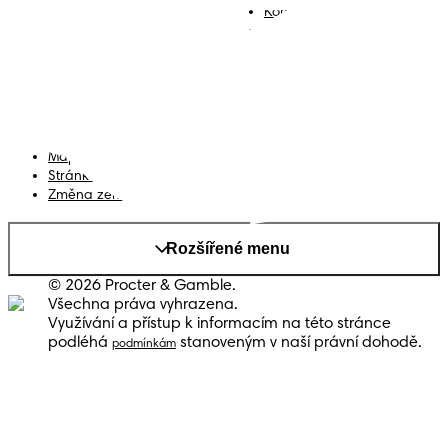
Ubrousky
Kontakt
Plenkové kalhotky
Smluvní podmínky
Prohlášení o přístupnosti
Soukromí
Moje Data
Mapa stránek
Stránka PG
Změna země/kraje
Rozšířené menu
© 2026 Procter & Gamble.
Všechna práva vyhrazena.
Využívání a přístup k informacím na této stránce
podléhá
stanoveným v naší právní dohodě.
podmínkám