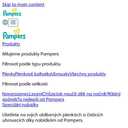
Skip to main content
Produkty
Milujeme produkty Pampers
Filtrovat podle typu produktu
Plenky
Plenkové kalhotky
Ubrousky
Všechny produkty
Filtrovat podle velikosti
Novorozenec
Lezení
Chůze
Jak naučit dítě na nočník?
Klidný
spánek
To nejlepší od Pampers
Speciální nabídky
Ušetřete na svých oblíbených plenkách a čisticích
ubrouscích díky nabídkám od Pampers.