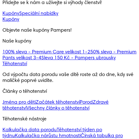
Přidejte se k nám a užívejte si výhody členství!
Kupóny
Speciální nabídky
Kupóny
Objevte naše kupóny Pampers!
Naše kupóny
100% sleva - Premium Care velikost 1-2
50% sleva - Premium
Pants velikost 3-4
Sleva 150 Kč - Pampers ubrousky
Těhotenství
Od výpočtu data porodu vaše dítě roste až do dne, kdy své
maličké poprvé uvidíte.
Články o těhotenství
Jména pro děti
Začátek těhotenství
Porod
Zdravé
těhotenství
Všechny články o těhotenství
Těhotenské nástroje
Kalkulačka data porodu
Těhotenství týden po
týdnu
Kalkulačka nárůstu hmotnosti
Čínská tabulka pro