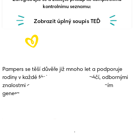
kontrolnímu seznamu:
Zobrazit úplný soupis TEĎ
Pampers se těší důvěře již mnoho let a podporuje
rodiny v každé fázi života dítěte – s péčí, odbornými
znalostmi a dědictvím předávaným budoucím
generacím.
Plenky
Přidejte se k nám