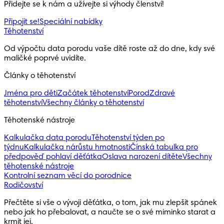
Přidejte se k nám a užívejte si výhody členství!
Připojit se!
Speciální nabídky
Těhotenství
Od výpočtu data porodu vaše dítě roste až do dne, kdy své
maličké poprvé uvidíte.
Články o těhotenství
Jména pro děti
Začátek těhotenství
Porod
Zdravé
těhotenství
Všechny články o těhotenství
Těhotenské nástroje
Kalkulačka data porodu
Těhotenství týden po
týdnu
Kalkulačka nárůstu hmotnosti
Čínská tabulka pro
předpověď pohlaví děťátka
Oslava narození dítěte
Všechny
těhotenské nástroje
Kontrolní seznam věcí do porodnice
Rodičovství
Přečtěte si vše o vývoji děťátka, o tom, jak mu zlepšit spánek
nebo jak ho přebalovat, a naučte se o své miminko starat a
krmit jej.