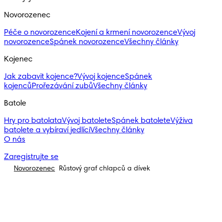
Novorozenec
Péče o novorozence
Kojení a krmení novorozence
Vývoj
novorozence
Spánek novorozence
Všechny články
Kojenec
Jak zabavit kojence?
Vývoj kojence
Spánek
kojenců
Prořezávání zubů
Všechny články
Batole
Hry pro batolata
Vývoj batolete
Spánek batolete
Výživa
batolete a vybíraví jedlíci
Všechny články
O nás
Zaregistrujte se
Novorozenec
Růstový graf chlapců a dívek