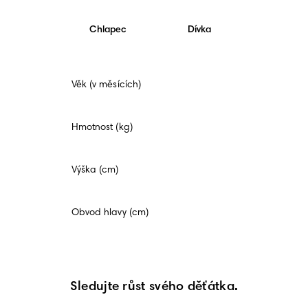
Chlapec
Dívka
Toto
Věk (v měsících)
pole
je
povinné.
Hmotnost (kg)
Výška (cm)
Obvod hlavy (cm)
Sledujte růst svého děťátka.