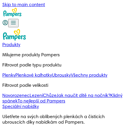
Skip to main content
Produkty
Milujeme produkty Pampers
Filtrovat podle typu produktu
Plenky
Plenkové kalhotky
Ubrousky
Všechny produkty
Filtrovat podle velikosti
Novorozenec
Lezení
Chůze
Jak naučit dítě na nočník?
Klidný
spánek
To nejlepší od Pampers
Speciální nabídky
Ušetřete na svých oblíbených plenkách a čisticích
ubrouscích díky nabídkám od Pampers.