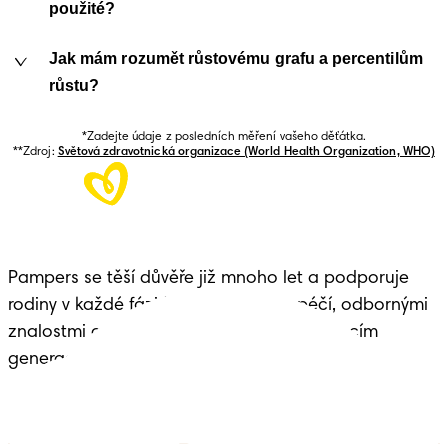
použité?
Jak mám rozumět růstovému grafu a percentilům
růstu?
*Zadejte údaje z posledních měření vašeho děťátka.

**Zdroj: 
Světová zdravotnická organizace (World Health Organization, WHO)
Pampers se těší důvěře již mnoho let a podporuje
rodiny v každé fázi života dítěte – s péčí, odbornými
znalostmi a dědictvím předávaným budoucím
generacím.