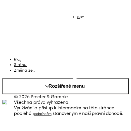
Plenky
Přidejte se k nám
Ubrousky
Kontakt
Plenkové kalhotky
Smluvní podmínky
Prohlášení o přístupnosti
Soukromí
Moje Data
Mapa stránek
Stránka PG
Změna země/kraje
Rozšířené menu
© 2026 Procter & Gamble.
Všechna práva vyhrazena.
Využívání a přístup k informacím na této stránce
podléhá
stanoveným v naší právní dohodě.
podmínkám