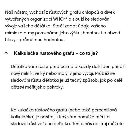
Náš nástroj vychází z růstových grafů chlapců a dívek
vytvořených organizací WHO** a slouží ke sledování
vývoje vašeho děťátka. Stačí zadat údaje vašeho
miminka a my porovnáme jeho výšku, hmotnost a obvod
hlavy s průměrnou hodnotou.
Kalkulačka růstového grafu – co to je?
Děťátko vám roste před očima a každý další den přináší
nový milník, velký nebo malý, v jeho vývoji. Průběžné
sledování růstu děťátka je užitečný způsob, jak po celé
dětství měřit jeho pokroky.
Kalkulačka růstového grafu (nebo také percentilová
kalkulačka) je nástroj, který vám pomůže měřit a
sledovat růst vašeho děťátka. Tento náš nástroj můžete