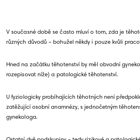
V současné době se často mluví o tom, zda je těhotens
různých důvodů – bohužel někdy i pouze kvůli praco
Hned na začátku těhotenství by měl obvodní gynekolog
rozepisovat níže) a patologické těhotenství.
U fyziologicky probíhajících těhotných není předpok
zatěžující osobní anamnézy, s jednočetným těhotens
gynekologa.
Ostatní dvě podskupiny – tedy rizikové a patologické