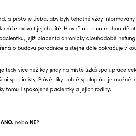
od, a proto je třeba, aby byly těhotné vždy informovány
 jak může ovlivnit jejich dítě. Hlavně ale – co mohou děla
acientku, jejíž placenta chronicky dlouhodobě nefunguje
opřená o budovu porodnice a stejně dále pokračuje v kou
je tedy více než kdy jindy na místě úzká spolupráce ce
i specialisty. Právě díky dobré spolupráci je možné mít
y tomu i spokojené pacientky a jejich rodiny.
 ANO, 
nebo 
NE
?