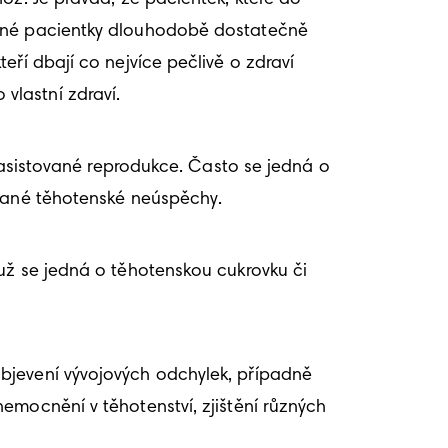
ocné pacientky dlouhodobě dostatečně 
ří dbají co nejvíce pečlivě o zdraví 
vlastní zdraví.
r asistované reprodukce. Často se jedná o 
ované těhotenské neúspěchy.
už se jedná o těhotenskou cukrovku či 
bjevení vývojových odchylek, případně 
mocnění v těhotenství, zjištění různých 