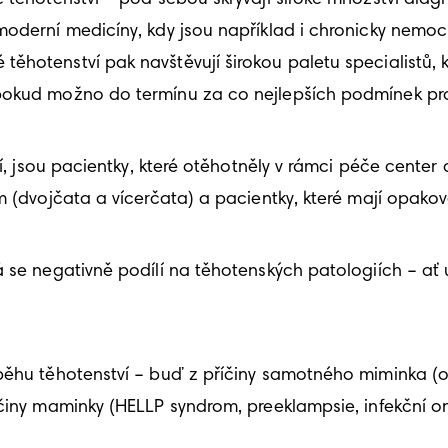
 moderní medicíny, kdy jsou například i chronicky nem
otenství pak navštěvují širokou paletu specialistů, kte
pokud možno do termínu za co nejlepších podmínek pro 
jí, jsou pacientky, které otěhotněly v rámci péče cente
ím (dvojčata a vícerčata) a pacientky, které mají opak
 se negativně podílí na těhotenských patologiích – ať 
běhu těhotenství – buď z příčiny samotného miminka (o
činy maminky (HELLP syndrom, preeklampsie, infekční one