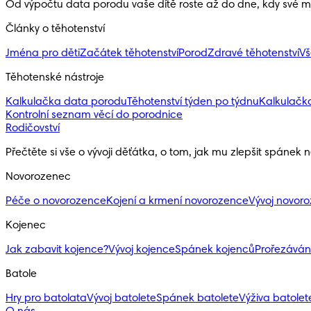
Od výpočtu data porodu vaše dítě roste až do dne, kdy své ma
Články o těhotenství
Jména pro děti
Začátek těhotenství
Porod
Zdravé těhotenství
Vš
Těhotenské nástroje
Kalkulačka data porodu
Těhotenství týden po týdnu
Kalkulačk
Kontrolní seznam věcí do porodnice
Rodičovství
Přečtěte si vše o vývoji děťátka, o tom, jak mu zlepšit spánek 
Novorozenec
Péče o novorozence
Kojení a krmení novorozence
Vývoj novor
Kojenec
Jak zabavit kojence?
Vývoj kojence
Spánek kojenců
Prořezáván
Batole
Hry pro batolata
Vývoj batolete
Spánek batolete
Výživa batolete