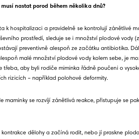
, musí nastat porod během několika dnů?
 k hospitalizaci a pravidelně se kontrolují zánětlivé mark
oševního prostředí, sleduje se i množství plodové vody 
távají preventivně alespoň ze začátku antibiotika. Dále 
 alespoň malé množství plodové vody kolem sebe, je mož
e třeba, aby byli rodiče miminka řádně poučeni o vysoké
ch rizicích – například polohové deformity.
 maminky se rozvíjí zánětlivá reakce, přistupuje se pak
ntrakce dělohy a začíná rodit, nebo jí praskne plodo