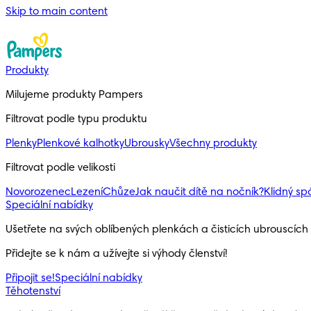
Skip to main content
Produkty
Milujeme produkty Pampers
Filtrovat podle typu produktu
Plenky
Plenkové kalhotky
Ubrousky
Všechny produkty
Filtrovat podle velikosti
Novorozenec
Lezení
Chůze
Jak naučit dítě na nočník?
Klidný s
Speciální nabídky
Ušetřete na svých oblíbených plenkách a čisticích ubrouscíc
Přidejte se k nám a užívejte si výhody členství!
Připojit se!
Speciální nabídky
Těhotenství