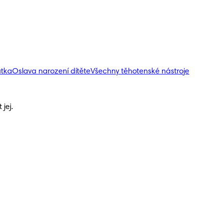
átka
Oslava narození dítěte
Všechny těhotenské nástroje
jej.