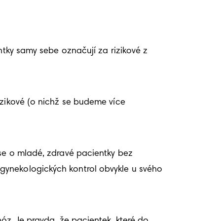
ntky samy sebe označují za rizikové z 
zikové (o nichž se budeme více 
se o mladé, zdravé pacientky bez 
gynekologických kontrol obvykle u svého 
óz. Je pravda, že pacientek, které do 