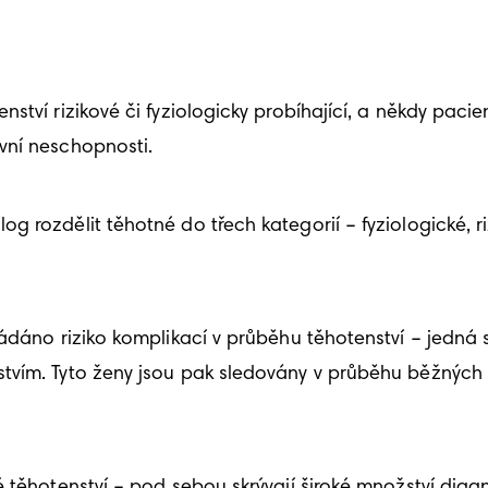
tví rizikové či fyziologicky probíhající, a někdy pacie
vní neschopnosti.
 rozdělit těhotné do třech kategorií – fyziologické, ri
ládáno riziko komplikací v průběhu těhotenství – jedná 
tvím. Tyto ženy jsou pak sledovány v průběhu běžných 
 těhotenství – pod sebou skrývají široké množství diagn