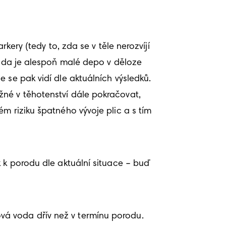
ery (tedy to, zda se v těle nerozvíjí 
(zda je alespoň malé depo v děloze 
se pak vidí dle aktuálních výsledků. 
né v těhotenství dále pokračovat, 
m riziku špatného vývoje plic a s tím 
 k porodu dle aktuální situace – buď 
vá voda dřív než v termínu porodu.