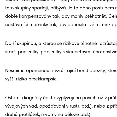
této skupiny spadají, přibývá. Je to dáno postupem
dobře kompenzovány tak, aby mohly otěhotnět. Celé těh
nastávající maminky tak, aby donosila své miminko 
Další skupinou, o kterou se rizikové těhotné rozrůsta
starší pacientky, pacientky s vícečetným těhotenstv
Nesmíme opomenout i vzrůstající trend obezity, která
vyšší riziko preeklampsie.
Ostatní diagnózy často vyplývají na povrch až v prů
vývojových vad, opožďování v růstu atd.), nebo z pří
druhů protilátek, myomy na děloze atd.).