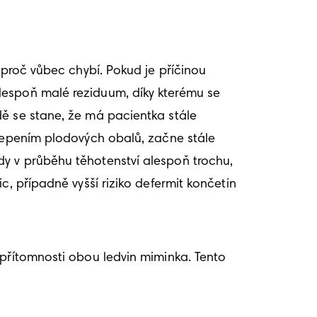
 proč vůbec chybí. Pokud je příčinou 
lespoň malé reziduum, díky kterému se 
ě se stane, že má pacientka stále 
slepením plodových obalů, začne stále 
y v průběhu těhotenství alespoň trochu, 
, případně vyšší riziko defermit končetin 
epřítomnosti obou ledvin miminka. Tento 