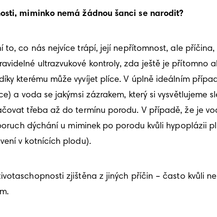
nosti, miminko nemá žádnou šanci se narodit?
, co nás nejvíce trápí, její nepřítomnost, ale příčina,
idelné ultrazvukové kontroly, zda ještě je přítomno a
íky kterému může vyvíjet plíce. V úplně ideálním případ
ce) a voda se jakýmsi zázrakem, který si vysvětlujeme 
čovat třeba až do termínu porodu. V případě, že je vod
poruch dýchání u miminek po porodu kvůli hypoplázii plic
ení v kotnících plodu).
otaschopnosti zjištěna z jiných příčin – často kvůli n
m. 