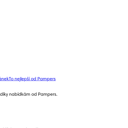
pánek
To nejlepší od Pampers
h díky nabídkám od Pampers.