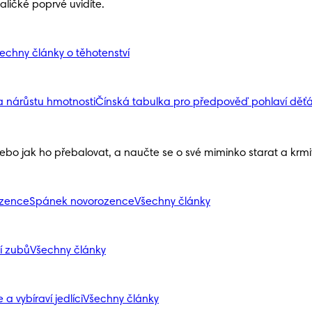
ličké poprvé uvidíte.
echny články o těhotenství
a nárůstu hmotnosti
Čínská tabulka pro předpověď pohlaví děť
nebo jak ho přebalovat, a naučte se o své miminko starat a krmit 
ozence
Spánek novorozence
Všechny články
í zubů
Všechny články
 a vybíraví jedlíci
Všechny články