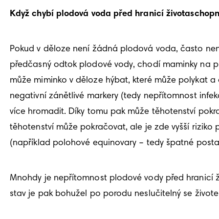
Když chybí plodová voda před hranicí životaschop
Pokud v děloze není žádná plodová voda, často není to
předčasný odtok plodové vody, chodí maminky na prav
může miminko v děloze hýbat, které může polykat a d
negativní zánětlivé markery (tedy nepřítomnost infek
více hromadit. Díky tomu pak může těhotenství pokra
těhotenství může pokračovat, ale je zde vyšší riziko 
(například polohové equinovary – tedy špatné postav
Mnohdy je nepřítomnost plodové vody před hranicí živ
stav je pak bohužel po porodu neslučitelný se živote