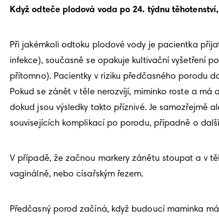
Když odteče plodová voda po 24. týdnu těhotenství
Při jakémkoli odtoku plodové vody je pacientka přijata
infekce), současně se opakuje kultivační vyšetření p
přítomno). Pacientky v riziku předčasného porodu dos
Pokud se zánět v těle nerozvíjí, miminko roste a má
dokud jsou výsledky takto příznivé. Je samozřejmě al
souvisejících komplikací po porodu, případně o další
V případě, že začnou markery zánětu stoupat a v těle
vaginálně, nebo císařským řezem. 
Předčasný porod začíná, když budoucí maminka má ko