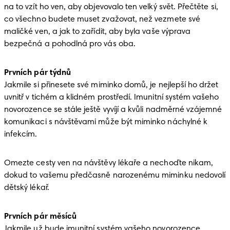
na to vzít ho ven, aby objevovalo ten velký svět. Přečtěte si, 
co všechno budete muset zvažovat, než vezmete své 
maličké ven, a jak to zařídit, aby byla vaše výprava 
bezpečná a pohodlná pro vás oba. 
Prvních pár týdnů
Jakmile si přinesete své miminko domů, je nejlepší ho držet 
uvnitř v tichém a klidném prostředí. Imunitní systém vašeho 
novorozence se stále ještě vyvíjí a kvůli nadměrné vzájemné 
komunikaci s návštěvami může být miminko náchylné k 
infekcím. 
Omezte cesty ven na návštěvy lékaře a nechoďte nikam, 
dokud to vašemu předčasně narozenému miminku nedovolí 
dětský lékař. 
Prvních pár měsíců
Jakmile už bude imunitní systém vašeho novorozence 