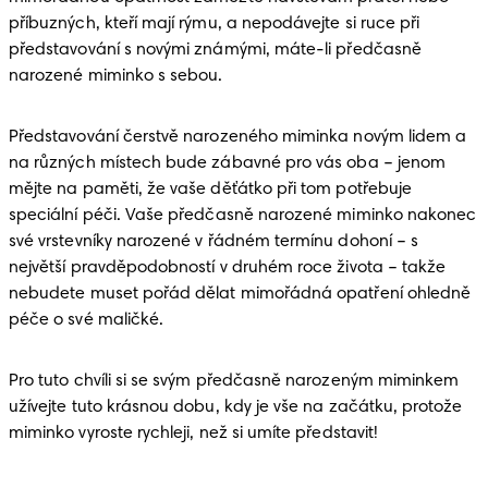
příbuzných, kteří mají rýmu, a nepodávejte si ruce při 
představování s novými známými, máte-li předčasně 
narozené miminko s sebou. 
Představování čerstvě narozeného miminka novým lidem a 
na různých místech bude zábavné pro vás oba – jenom 
mějte na paměti, že vaše děťátko při tom potřebuje 
speciální péči. Vaše předčasně narozené miminko nakonec 
své vrstevníky narozené v řádném termínu dohoní – s 
největší pravděpodobností v druhém roce života – takže 
nebudete muset pořád dělat mimořádná opatření ohledně 
péče o své maličké. 
Pro tuto chvíli si se svým předčasně narozeným miminkem 
užívejte tuto krásnou dobu, kdy je vše na začátku, protože 
miminko vyroste rychleji, než si umíte představit!