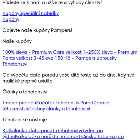
Přidejte se k nám a užívejte si výhody členství!
Kupóny
Speciální nabídky
Kupóny
Objevte naše kupóny Pampers!
Naše kupóny
100% sleva - Premium Care velikost 1-2
50% sleva - Premium
Pants velikost 3-4
Sleva 150 Kč - Pampers ubrousky
Těhotenství
Od výpočtu data porodu vaše dítě roste až do dne, kdy své 
maličké poprvé uvidíte.
Články o těhotenství
Jména pro děti
Začátek těhotenství
Porod
Zdravé
těhotenství
Všechny články o těhotenství
Těhotenské nástroje
Kalkulačka data porodu
Těhotenství týden po
týdnu
Kalkulačka nárůstu hmotnosti
Čínská tabulka pro