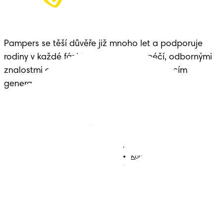
Pampers se těší důvěře již mnoho let a podporuje 
rodiny v každé fázi života dítěte – s péčí, odbornými 
znalostmi a dědictvím předávaným budoucím 
generacím.
Plenky
Přidejte se k nám
Ubrousky
Kontakt
Plenkové kalhotky
Smluvní podmínky
Prohlášení o přístupnosti
Soukromí
Moje Data