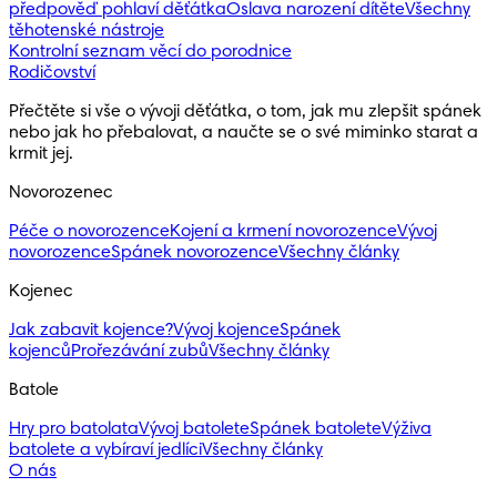
předpověď pohlaví děťátka
Oslava narození dítěte
Všechny
těhotenské nástroje
Kontrolní seznam věcí do porodnice
Rodičovství
Přečtěte si vše o vývoji děťátka, o tom, jak mu zlepšit spánek 
nebo jak ho přebalovat, a naučte se o své miminko starat a 
krmit jej.
Novorozenec
Péče o novorozence
Kojení a krmení novorozence
Vývoj
novorozence
Spánek novorozence
Všechny články
Kojenec
Jak zabavit kojence?
Vývoj kojence
Spánek
kojenců
Prořezávání zubů
Všechny články
Batole
Hry pro batolata
Vývoj batolete
Spánek batolete
Výživa
batolete a vybíraví jedlíci
Všechny články
O nás