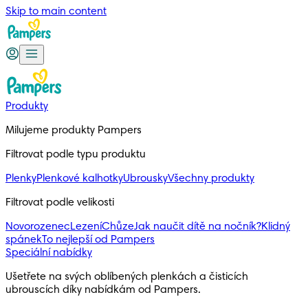
Skip to main content
Produkty
Milujeme produkty Pampers
Filtrovat podle typu produktu
Plenky
Plenkové kalhotky
Ubrousky
Všechny produkty
Filtrovat podle velikosti
Novorozenec
Lezení
Chůze
Jak naučit dítě na nočník?
Klidný
spánek
To nejlepší od Pampers
Speciální nabídky
Ušetřete na svých oblíbených plenkách a čisticích 
ubrouscích díky nabídkám od Pampers.