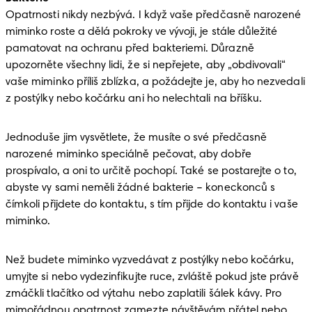
Opatrnosti nikdy nezbývá. I když vaše předčasně narozené 
miminko roste a dělá pokroky ve vývoji, je stále důležité 
pamatovat na ochranu před bakteriemi. Důrazně 
upozorněte všechny lidi, že si nepřejete, aby „obdivovali“ 
vaše miminko příliš zblízka, a požádejte je, aby ho nezvedali 
z postýlky nebo kočárku ani ho nelechtali na bříšku. 
Jednoduše jim vysvětlete, že musíte o své předčasně 
narozené miminko speciálně pečovat, aby dobře 
prospívalo, a oni to určitě pochopí. Také se postarejte o to, 
abyste vy sami neměli žádné bakterie – koneckonců s 
čímkoli přijdete do kontaktu, s tím přijde do kontaktu i vaše 
miminko. 
Než budete miminko vyzvedávat z postýlky nebo kočárku, 
umyjte si nebo vydezinfikujte ruce, zvláště pokud jste právě 
zmáčkli tlačítko od výtahu nebo zaplatili šálek kávy. Pro 
mimořádnou opatrnost zamezte návštěvám přátel nebo 