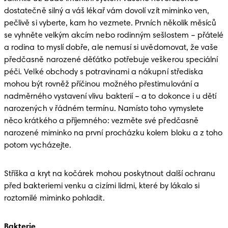
dostatečně silný a váš lékař vám dovolí vzít miminko ven, 
pečlivě si vyberte, kam ho vezmete. Prvních několik měsíců 
se vyhněte velkým akcím nebo rodinným sešlostem – přátelé 
a rodina to myslí dobře, ale nemusí si uvědomovat, že vaše 
předčasně narozené děťátko potřebuje veškerou speciální 
péči. Velké obchody s potravinami a nákupní střediska 
mohou být rovněž příčinou možného přestimulování a 
nadměrného vystavení vlivu bakterií – a to dokonce i u dětí 
narozených v řádném termínu. Namísto toho vymyslete 
něco krátkého a příjemného: vezměte své předčasně 
narozené miminko na první procházku kolem bloku a z toho 
potom vycházejte. 
Stříška a kryt na kočárek mohou poskytnout další ochranu 
před bakteriemi venku a cizími lidmi, které by lákalo si 
roztomilé miminko pohladit. 
Bakterie