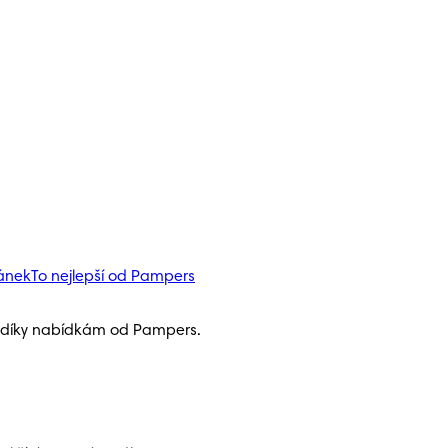
pánek
To nejlepší od Pampers
h díky nabídkám od Pampers.