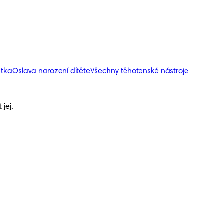
átka
Oslava narození dítěte
Všechny těhotenské nástroje
jej.