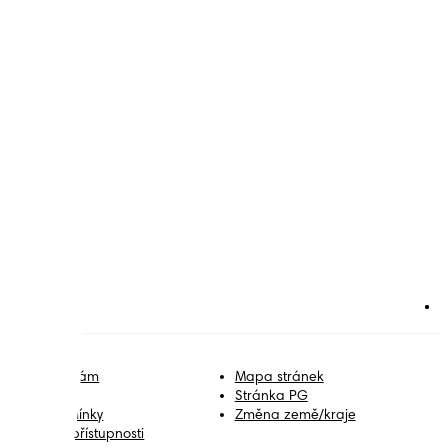
řidejte se k nám
Mapa stránek
ontakt
Stránka PG
mluvní podmínky
Změna země/kraje
rohlášení o přístupnosti