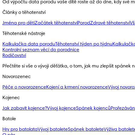
Od výpočtu data porodu vaše dítě roste až do dne, kdy své ma
Články o těhotenství
Jména pro děti
Začátek těhotenství
Porod
Zdravé těhotenství
Vš
Těhotenské nástroje
Kalkulačka data porodu
Těhotenství týden po týdnu
Kalkulačk
Kontrolní seznam věcí do porodnice
Rodičovství
Přečtěte si vše o vývoji děťátka, o tom, jak mu zlepšit spánek 
Novorozenec
Péče o novorozence
Kojení a krmení novorozence
Vývoj novor
Kojenec
Jak zabavit kojence?
Vývoj kojence
Spánek kojenců
Prořezáván
Batole
Hry pro batolata
Vývoj batolete
Spánek batolete
Výživa batolete