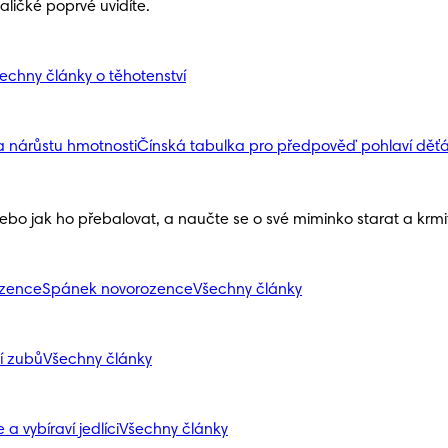
ličké poprvé uvidíte.
echny články o těhotenství
a nárůstu hmotnosti
Čínská tabulka pro předpověď pohlaví děť
nebo jak ho přebalovat, a naučte se o své miminko starat a krmit 
ozence
Spánek novorozence
Všechny články
í zubů
Všechny články
 a vybíraví jedlíci
Všechny články