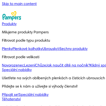
Skip to main content
Produkty
Milujeme produkty Pampers
Filtrovat podle typu produktu
Plenky
Plenkové kalhotky
Ubrousky
Všechny produkty
Filtrovat podle velikosti
Novorozenec
Lezení
Chůze
Jak naučit dítě na nočník?
Klidný s
Speciální nabídky
Ušetřete na svých oblíbených plenkách a čisticích ubrouscíc
Přidejte se k nám a užívejte si výhody členství!
Připojit se!
Speciální nabídky
Těhotenství