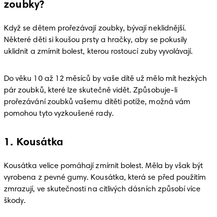
zoubky?
Když se dětem prořezávají zoubky, bývají neklidnější. 
Některé děti si koušou prsty a hračky, aby se pokusily 
uklidnit a zmírnit bolest, kterou rostoucí zuby vyvolávají. 
Do věku 10 až 12 měsíců by vaše dítě už mělo mít hezkých 
pár zoubků, které lze skutečně vidět. Způsobuje-li 
prořezávání zoubků vašemu dítěti potíže, možná vám 
pomohou tyto vyzkoušené rady. 
1. Kousátka
Kousátka velice pomáhají zmírnit bolest. Měla by však být 
vyrobena z pevné gumy. Kousátka, která se před použitím 
zmrazují, ve skutečnosti na citlivých dásních způsobí více 
škody.