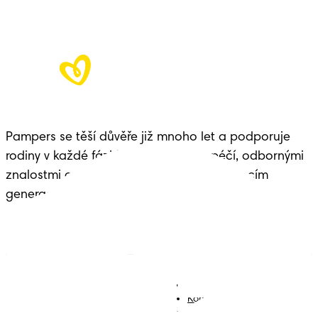
Pampers se těší důvěře již mnoho let a podporuje 
rodiny v každé fázi života dítěte – s péčí, odbornými 
znalostmi a dědictvím předávaným budoucím 
generacím.
Plenky
Přidejte se k nám
Ubrousky
Kontakt
Plenkové kalhotky
Smluvní podmínky