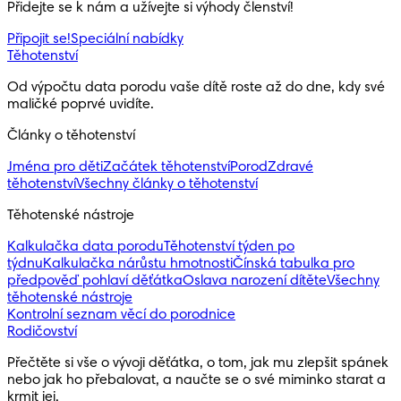
Přidejte se k nám a užívejte si výhody členství!
Připojit se!
Speciální nabídky
Těhotenství
Od výpočtu data porodu vaše dítě roste až do dne, kdy své 
maličké poprvé uvidíte.
Články o těhotenství
Jména pro děti
Začátek těhotenství
Porod
Zdravé
těhotenství
Všechny články o těhotenství
Těhotenské nástroje
Kalkulačka data porodu
Těhotenství týden po
týdnu
Kalkulačka nárůstu hmotnosti
Čínská tabulka pro
předpověď pohlaví děťátka
Oslava narození dítěte
Všechny
těhotenské nástroje
Kontrolní seznam věcí do porodnice
Rodičovství
Přečtěte si vše o vývoji děťátka, o tom, jak mu zlepšit spánek 
nebo jak ho přebalovat, a naučte se o své miminko starat a 
krmit jej.