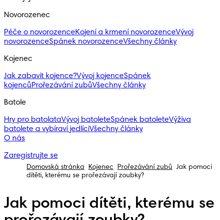
Novorozenec
Péče o novorozence
Kojení a krmení novorozence
Vývoj
novorozence
Spánek novorozence
Všechny články
Kojenec
Jak zabavit kojence?
Vývoj kojence
Spánek
kojenců
Prořezávání zubů
Všechny články
Batole
Hry pro batolata
Vývoj batolete
Spánek batolete
Výživa
batolete a vybíraví jedlíci
Všechny články
O nás
Zaregistrujte se
Domovská stránka
Kojenec
Prořezávání zubů
Jak pomoci
dítěti, kterému se prořezávají zoubky?
Jak pomoci dítěti, kterému se