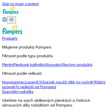
Skip to main content
Produkty
Milujeme produkty Pampers
Filtrovat podle typu produktu
Plenky
Plenkové kalhotky
Ubrousky
Všechny produkty
Filtrovat podle velikosti
Novorozenec
Lezení
Chůze
Jak naučit dítě na nočník?
Klidný
spánek
To nejlepší od Pampers
Speciální nabídky
Ušetřete na svých oblíbených plenkách a čisticích 
ubrouscích díky nabídkám od Pampers.