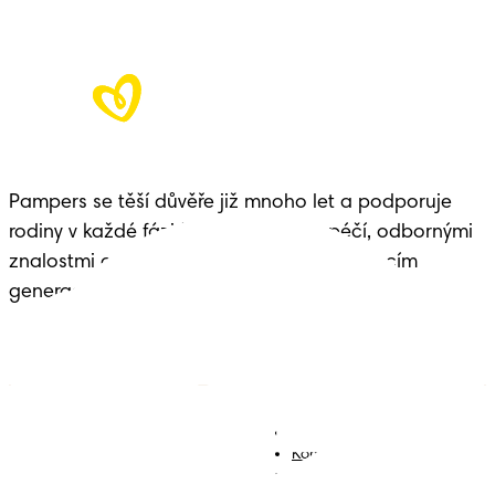
Pampers se těší důvěře již mnoho let a podporuje 
rodiny v každé fázi života dítěte – s péčí, odbornými 
znalostmi a dědictvím předávaným budoucím 
generacím.
Plenky
Přidejte se k nám
Ubrousky
Kontakt
Plenkové kalhotky
Smluvní podmínky