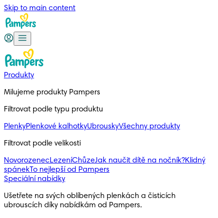
Skip to main content
Produkty
Milujeme produkty Pampers
Filtrovat podle typu produktu
Plenky
Plenkové kalhotky
Ubrousky
Všechny produkty
Filtrovat podle velikosti
Novorozenec
Lezení
Chůze
Jak naučit dítě na nočník?
Klidný
spánek
To nejlepší od Pampers
Speciální nabídky
Ušetřete na svých oblíbených plenkách a čisticích 
ubrouscích díky nabídkám od Pampers.