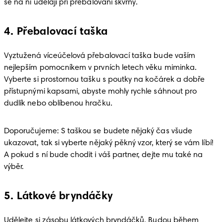
se na ní udělají při přebalování skvrny. 
4. Přebalovací taška
Vyztužená víceúčelová přebalovací taška bude vaším 
nejlepším pomocníkem v prvních letech věku miminka. 
Vyberte si prostornou tašku s poutky na kočárek a dobře 
přístupnými kapsami, abyste mohly rychle sáhnout pro 
dudlík nebo oblíbenou hračku. 
Doporučujeme: S taškou se budete nějaký čas všude 
ukazovat, tak si vyberte nějaký pěkný vzor, který se vám líbí! 
A pokud s ní bude chodit i váš partner, dejte mu také na 
výběr. 
5. Látkové bryndáčky
Udělejte si zásobu látkových bryndáčků. Budou během 