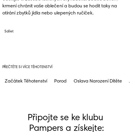
krmení chránit vaše oblečení a budou se hodit taky na 
otírání zbytků jídla nebo ulepených ručiček.
Sdílet
PŘEČTĚTE SI VÍCE TĚHOTENSTVÍ
Začátek Těhotenství
Porod
Oslava Narození Dítěte
J
Připojte se ke klubu 
Pampers a získejte: