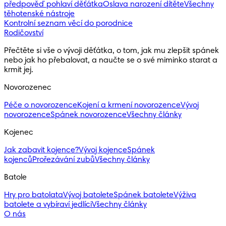
předpověď pohlaví děťátka
Oslava narození dítěte
Všechny
těhotenské nástroje
Kontrolní seznam věcí do porodnice
Rodičovství
Přečtěte si vše o vývoji děťátka, o tom, jak mu zlepšit spánek 
nebo jak ho přebalovat, a naučte se o své miminko starat a 
krmit jej.
Novorozenec
Péče o novorozence
Kojení a krmení novorozence
Vývoj
novorozence
Spánek novorozence
Všechny články
Kojenec
Jak zabavit kojence?
Vývoj kojence
Spánek
kojenců
Prořezávání zubů
Všechny články
Batole
Hry pro batolata
Vývoj batolete
Spánek batolete
Výživa
batolete a vybíraví jedlíci
Všechny články
O nás