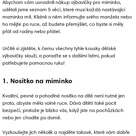
Abychom vám usnadnili nákup výbavičky pro miminko, 
udělali jsme seznam 5 věcí, které musí každá nastávající 
maminka mít. Klidně o něm informujte svého manžela nebo 
ho mějte po ruce, až budete přemýšlet, co byste si měly 
přát od rodiny nebo přátel. 
Určitě si zjistěte, k čemu všechny tyhle kousky dětské 
výbavičky slouží, a poraďte se s dalšími lidmi, pokud 
potřebujete pomocnou ruku! 
1. Nosítko na miminko
Kvalitní, pevné a pohodlné nosítko na dítě není nutné jen 
proto, abyste měla volné ruce. Dává dítěti také pocit 
bezpečí, protože je blízko vás, když jste na pochůzkách 
nebo jen chodíte po domě. 

Vyzkoušejte jich několik a najděte takové, které vám dobře 