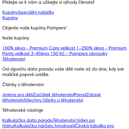
Přidejte se k nám a užívejte si výhody členství!
Kupóny
Speciální nabídky
Kupóny
Objevte naše kupóny Pampers!
Naše kupóny
100% sleva - Premium Care velikost 1-2
50% sleva - Premium
Pants velikost 3-4
Sleva 150 Kč - Pampers ubrousky
Těhotenství
Od výpočtu data porodu vaše dítě roste až do dne, kdy své 
maličké poprvé uvidíte.
Články o těhotenství
Jména pro děti
Začátek těhotenství
Porod
Zdravé
těhotenství
Všechny články o těhotenství
Těhotenské nástroje
Kalkulačka data porodu
Těhotenství týden po
týdnu
Kalkulačka nárůstu hmotnosti
Čínská tabulka pro