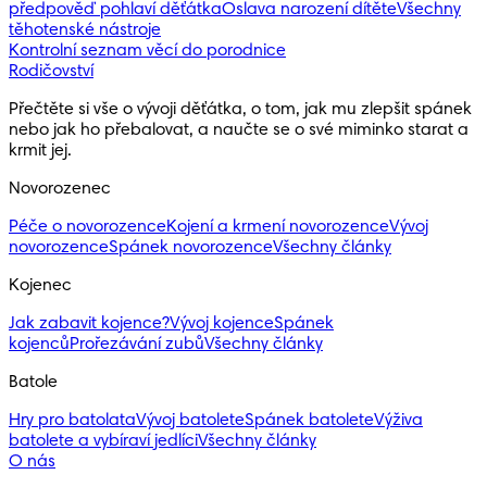
předpověď pohlaví děťátka
Oslava narození dítěte
Všechny
těhotenské nástroje
Kontrolní seznam věcí do porodnice
Rodičovství
Přečtěte si vše o vývoji děťátka, o tom, jak mu zlepšit spánek 
nebo jak ho přebalovat, a naučte se o své miminko starat a 
krmit jej.
Novorozenec
Péče o novorozence
Kojení a krmení novorozence
Vývoj
novorozence
Spánek novorozence
Všechny články
Kojenec
Jak zabavit kojence?
Vývoj kojence
Spánek
kojenců
Prořezávání zubů
Všechny články
Batole
Hry pro batolata
Vývoj batolete
Spánek batolete
Výživa
batolete a vybíraví jedlíci
Všechny články
O nás