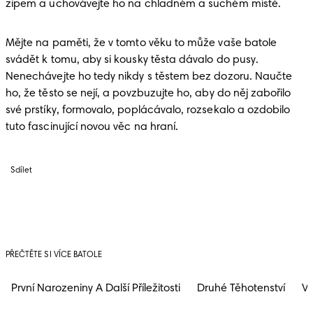
zipem a uchovávejte ho na chladném a suchém místě. 
Mějte na paměti, že v tomto věku to může vaše batole 
svádět k tomu, aby si kousky těsta dávalo do pusy. 
Nenechávejte ho tedy nikdy s těstem bez dozoru. Naučte 
ho, že těsto se nejí, a povzbuzujte ho, aby do něj zabořilo 
své prstíky, formovalo, poplácávalo, rozsekalo a ozdobilo 
tuto fascinující novou věc na hraní.
Sdílet
PŘEČTĚTE SI VÍCE BATOLE
První Narozeniny A Další Příležitosti
Druhé Těhotenství
Vý