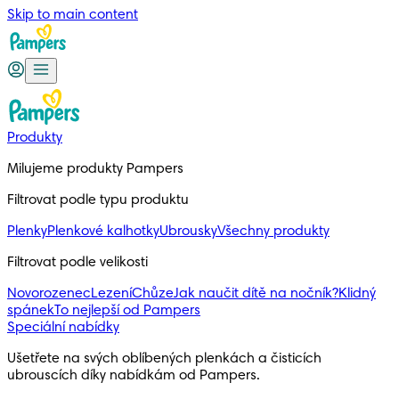
Skip to main content
Produkty
Milujeme produkty Pampers
Filtrovat podle typu produktu
Plenky
Plenkové kalhotky
Ubrousky
Všechny produkty
Filtrovat podle velikosti
Novorozenec
Lezení
Chůze
Jak naučit dítě na nočník?
Klidný
spánek
To nejlepší od Pampers
Speciální nabídky
Ušetřete na svých oblíbených plenkách a čisticích 
ubrouscích díky nabídkám od Pampers.