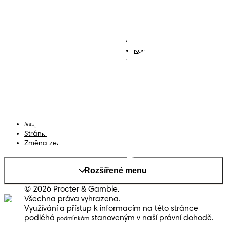
Plenky
Přidejte se k nám
Ubrousky
Kontakt
Plenkové kalhotky
Smluvní podmínky
Prohlášení o přístupnosti
Soukromí
Moje Data
Mapa stránek
Stránka PG
Změna země/kraje
Rozšířené menu
© 2026 Procter & Gamble.
Všechna práva vyhrazena.
Využívání a přístup k informacím na této stránce
podléhá
stanoveným v naší právní dohodě.
podmínkám