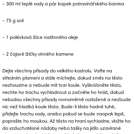
- 300 ml teplé vody a pár kapek potravinářského barviva 
- 75 g soli 
- 1 polévková lžíce rostlinného oleje 
- 2 čajové lžičky vinného kamene 
Dejte všechny přísady do velkého kastrolu. Vařte na 
středním plameni a stále míchejte, dokud směs na těsto 
nezhoustne a nebude mít tvar koule. Vyškrábněte těsto, 
nechte ho trochu vychladnout a začněte ho hníst, dokud 
nebudou všechny přísady rovnoměrně rozložené a nezbude 
nic než hladká koule těsta. Bude-li těsto hodně tuhé, 
přidejte trochu vody, anebo pokud se bude naopak lepit, 
poprašte ho moukou. Až těsto na hraní vychladne, vložte ho 
do vzduchotěsné nádoby nebo tašky na jídlo uzavírané 