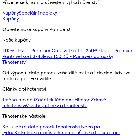
Přidejte se k nám a užívejte si výhody členství!
Kupóny
Speciální nabídky
Kupóny
Objevte naše kupóny Pampers!
Naše kupóny
100% sleva - Premium Care velikost 1-2
50% sleva - Premium
Pants velikost 3-4
Sleva 150 Kč - Pampers ubrousky
Těhotenství
Od výpočtu data porodu vaše dítě roste až do dne, kdy své 
maličké poprvé uvidíte.
Články o těhotenství
Jména pro děti
Začátek těhotenství
Porod
Zdravé
těhotenství
Všechny články o těhotenství
Těhotenské nástroje
Kalkulačka data porodu
Těhotenství týden po
týdnu
Kalkulačka nárůstu hmotnosti
Čínská tabulka pro