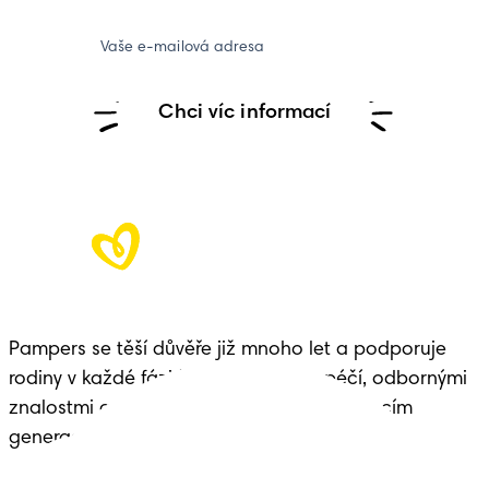
Vaše e-mailová adresa
Chci víc informací
Pampers se těší důvěře již mnoho let a podporuje 
rodiny v každé fázi života dítěte – s péčí, odbornými 
znalostmi a dědictvím předávaným budoucím 
generacím.