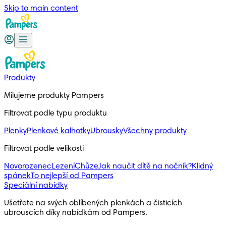
Skip to main content
Produkty
Milujeme produkty Pampers
Filtrovat podle typu produktu
Plenky
Plenkové kalhotky
Ubrousky
Všechny produkty
Filtrovat podle velikosti
Novorozenec
Lezení
Chůze
Jak naučit dítě na nočník?
Klidný
spánek
To nejlepší od Pampers
Speciální nabídky
Ušetřete na svých oblíbených plenkách a čisticích 
ubrouscích díky nabídkám od Pampers.