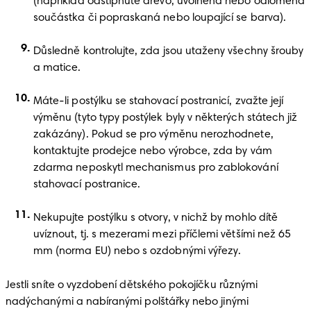
(například odštípnuté dřevo, uvolněná nebo odlomená 
součástka či popraskaná nebo loupající se barva). 
Důsledně kontrolujte, zda jsou utaženy všechny šrouby 
a matice. 
Máte-li postýlku se stahovací postranicí, zvažte její 
výměnu (tyto typy postýlek byly v některých státech již 
zakázány). Pokud se pro výměnu nerozhodnete, 
kontaktujte prodejce nebo výrobce, zda by vám 
zdarma neposkytl mechanismus pro zablokování 
stahovací postranice.
Nekupujte postýlku s otvory, v nichž by mohlo dítě 
uvíznout, tj. s mezerami mezi příčlemi většími než 65 
mm (norma EU) nebo s ozdobnými výřezy.
Jestli sníte o vyzdobení dětského pokojíčku různými 
nadýchanými a nabíranými polštářky nebo jinými 