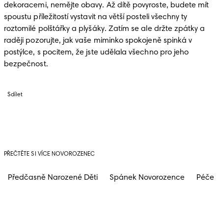
dekoracemi, nemějte obavy. Až dítě povyroste, budete mít 
spoustu příležitostí vystavit na větší posteli všechny ty 
roztomilé polštářky a plyšáky. Zatím se ale držte zpátky a 
raději pozorujte, jak vaše miminko spokojeně spinká v 
postýlce, s pocitem, že jste udělala všechno pro jeho 
bezpečnost.
Sdílet
PŘEČTĚTE SI VÍCE NOVOROZENEC
Předčasně Narozené Děti
Spánek Novorozence
Péče 