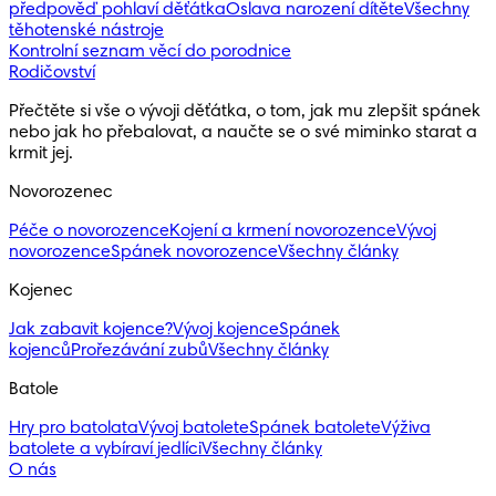
předpověď pohlaví děťátka
Oslava narození dítěte
Všechny
těhotenské nástroje
Kontrolní seznam věcí do porodnice
Rodičovství
Přečtěte si vše o vývoji děťátka, o tom, jak mu zlepšit spánek 
nebo jak ho přebalovat, a naučte se o své miminko starat a 
krmit jej.
Novorozenec
Péče o novorozence
Kojení a krmení novorozence
Vývoj
novorozence
Spánek novorozence
Všechny články
Kojenec
Jak zabavit kojence?
Vývoj kojence
Spánek
kojenců
Prořezávání zubů
Všechny články
Batole
Hry pro batolata
Vývoj batolete
Spánek batolete
Výživa
batolete a vybíraví jedlíci
Všechny články
O nás