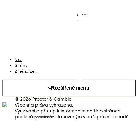
Plenky
Přidejte se k nám
Ubrousky
Kontakt
Plenkové kalhotky
Smluvní podmínky
Prohlášení o přístupnosti
Soukromí
Moje Data
Mapa stránek
Stránka PG
Změna země/kraje
Rozšířené menu
© 2026 Procter & Gamble.
Všechna práva vyhrazena.
Využívání a přístup k informacím na této stránce
podléhá
stanoveným v naší právní dohodě.
podmínkám