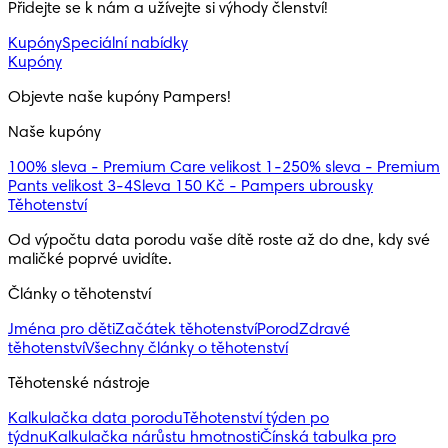
Přidejte se k nám a užívejte si výhody členství!
Kupóny
Speciální nabídky
Kupóny
Objevte naše kupóny Pampers!
Naše kupóny
100% sleva - Premium Care velikost 1-2
50% sleva - Premium
Pants velikost 3-4
Sleva 150 Kč - Pampers ubrousky
Těhotenství
Od výpočtu data porodu vaše dítě roste až do dne, kdy své 
maličké poprvé uvidíte.
Články o těhotenství
Jména pro děti
Začátek těhotenství
Porod
Zdravé
těhotenství
Všechny články o těhotenství
Těhotenské nástroje
Kalkulačka data porodu
Těhotenství týden po
týdnu
Kalkulačka nárůstu hmotnosti
Čínská tabulka pro