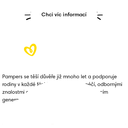
Chci víc informací
Pampers se těší důvěře již mnoho let a podporuje 
rodiny v každé fázi života dítěte – s péčí, odbornými 
znalostmi a dědictvím předávaným budoucím 
generacím.