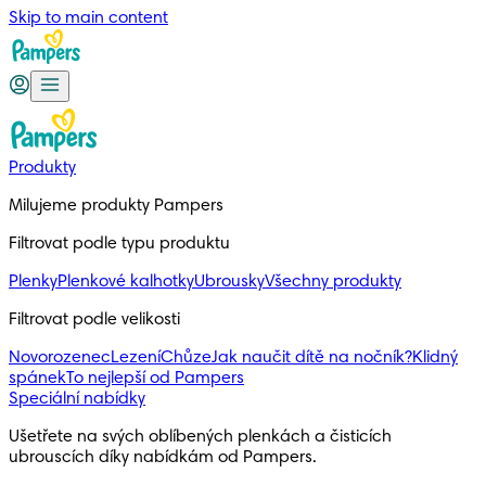
Skip to main content
Produkty
Milujeme produkty Pampers
Filtrovat podle typu produktu
Plenky
Plenkové kalhotky
Ubrousky
Všechny produkty
Filtrovat podle velikosti
Novorozenec
Lezení
Chůze
Jak naučit dítě na nočník?
Klidný
spánek
To nejlepší od Pampers
Speciální nabídky
Ušetřete na svých oblíbených plenkách a čisticích 
ubrouscích díky nabídkám od Pampers.