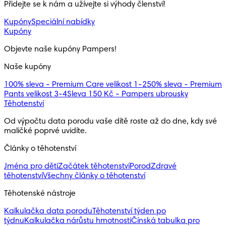
Přidejte se k nám a užívejte si výhody členství!
Kupóny
Speciální nabídky
Kupóny
Objevte naše kupóny Pampers!
Naše kupóny
100% sleva - Premium Care velikost 1-2
50% sleva - Premium
Pants velikost 3-4
Sleva 150 Kč - Pampers ubrousky
Těhotenství
Od výpočtu data porodu vaše dítě roste až do dne, kdy své 
maličké poprvé uvidíte.
Články o těhotenství
Jména pro děti
Začátek těhotenství
Porod
Zdravé
těhotenství
Všechny články o těhotenství
Těhotenské nástroje
Kalkulačka data porodu
Těhotenství týden po
týdnu
Kalkulačka nárůstu hmotnosti
Čínská tabulka pro