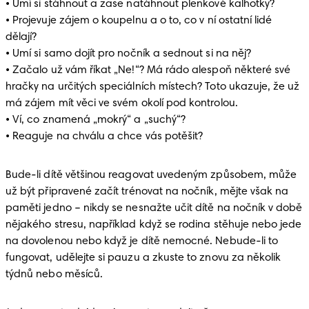
• Umí si stáhnout a zase natáhnout plenkové kalhotky?

• Projevuje zájem o koupelnu a o to, co v ní ostatní lidé 
dělají?

• Umí si samo dojít pro nočník a sednout si na něj?

• Začalo už vám říkat „Ne!“? Má rádo alespoň některé své 
hračky na určitých speciálních místech? Toto ukazuje, že už 
má zájem mít věci ve svém okolí pod kontrolou.

• Ví, co znamená „mokrý“ a „suchý“?

• Reaguje na chválu a chce vás potěšit?
Bude-li dítě většinou reagovat uvedeným způsobem, může 
už být připravené začít trénovat na nočník, mějte však na 
paměti jedno – nikdy se nesnažte učit dítě na nočník v době 
nějakého stresu, například když se rodina stěhuje nebo jede 
na dovolenou nebo když je dítě nemocné. Nebude-li to 
fungovat, udělejte si pauzu a zkuste to znovu za několik 
týdnů nebo měsíců. 