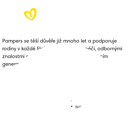
Pampers se těší důvěře již mnoho let a podporuje 
rodiny v každé fázi života dítěte – s péčí, odbornými 
znalostmi a dědictvím předávaným budoucím 
generacím.
Plenky
Přidejte se k nám
Ubrousky
Kontakt
Plenkové kalhotky
Smluvní podmínky
Prohlášení o přístupnosti
Soukromí