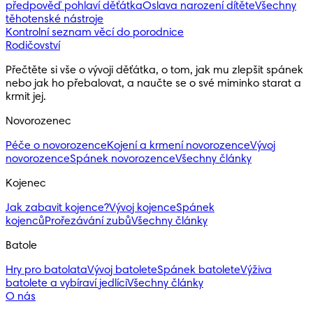
předpověď pohlaví děťátka
Oslava narození dítěte
Všechny
těhotenské nástroje
Kontrolní seznam věcí do porodnice
Rodičovství
Přečtěte si vše o vývoji děťátka, o tom, jak mu zlepšit spánek 
nebo jak ho přebalovat, a naučte se o své miminko starat a 
krmit jej.
Novorozenec
Péče o novorozence
Kojení a krmení novorozence
Vývoj
novorozence
Spánek novorozence
Všechny články
Kojenec
Jak zabavit kojence?
Vývoj kojence
Spánek
kojenců
Prořezávání zubů
Všechny články
Batole
Hry pro batolata
Vývoj batolete
Spánek batolete
Výživa
batolete a vybíraví jedlíci
Všechny články
O nás