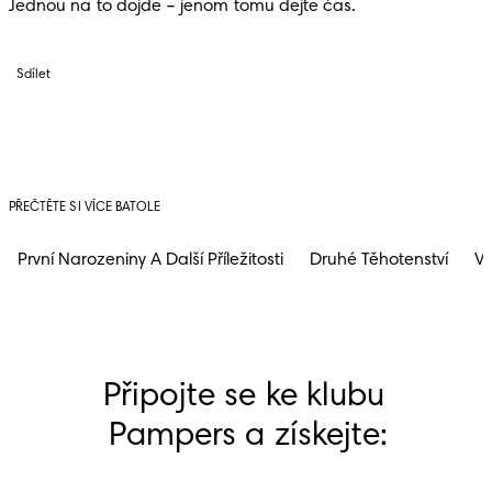
Jednou na to dojde – jenom tomu dejte čas.
Sdílet
PŘEČTĚTE SI VÍCE BATOLE
První Narozeniny A Další Příležitosti
Druhé Těhotenství
Vý
Připojte se ke klubu 
Pampers a získejte: