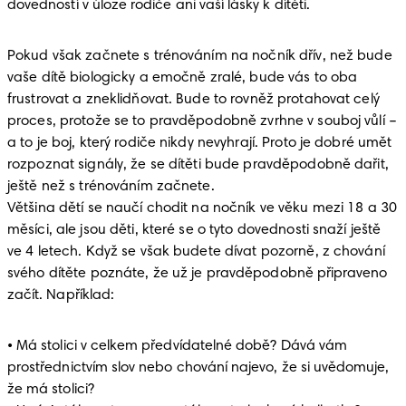
dovedností v úloze rodiče ani vaší lásky k dítěti. 
Pokud však začnete s trénováním na nočník dřív, než bude 
vaše dítě biologicky a emočně zralé, bude vás to oba 
frustrovat a zneklidňovat. Bude to rovněž protahovat celý 
proces, protože se to pravděpodobně zvrhne v souboj vůlí – 
a to je boj, který rodiče nikdy nevyhrají. Proto je dobré umět 
rozpoznat signály, že se dítěti bude pravděpodobně dařit, 
ještě než s trénováním začnete.

Většina dětí se naučí chodit na nočník ve věku mezi 18 a 30 
měsíci, ale jsou děti, které se o tyto dovednosti snaží ještě 
ve 4 letech. Když se však budete dívat pozorně, z chování 
svého dítěte poznáte, že už je pravděpodobně připraveno 
začít. Například:
• Má stolici v celkem předvídatelné době? Dává vám 
prostřednictvím slov nebo chování najevo, že si uvědomuje, 
že má stolici?
