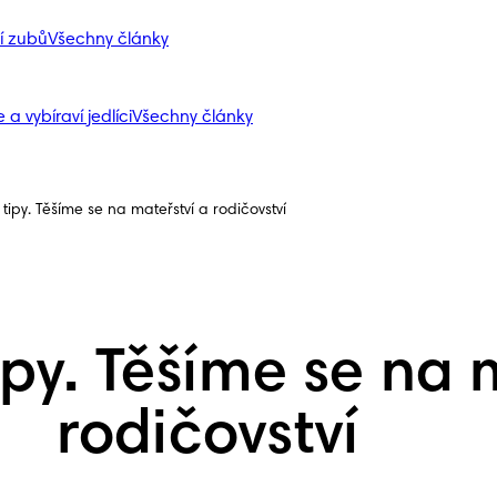
í zubů
Všechny články
 a vybíraví jedlíci
Všechny články
tipy. Těšíme se na mateřství a rodičovství
py. Těšíme se na 
rodičovství