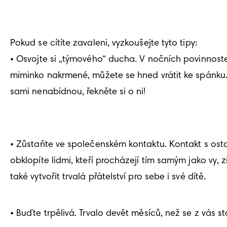
Pokud se cítíte zavaleni, vyzkoušejte tyto tipy: 

• Osvojte si „týmového“ ducha. V nočních povinnostec
miminko nakrmené, můžete se hned vrátit ke spánku.
sami nenabídnou, řekněte si o ni!

• Zůstaňte ve společenském kontaktu. Kontakt s osta
obklopíte lidmi, kteří procházejí tím samým jako vy,
také vytvořit trvalá přátelství pro sebe i své dítě.
• Buďte trpělivá. Trvalo devět měsíců, než se z vás st