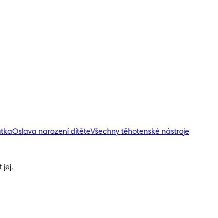
átka
Oslava narození dítěte
Všechny těhotenské nástroje
jej.