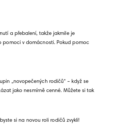
tí a přebalení, takže jakmile je 
ebo pomoci v domácnosti. Pokud pomoc 
kupin „novopečených rodičů“ – když se 
kázat jako nesmírně cenné. Můžete si tak 
yste si na novou roli rodičů zvykli!