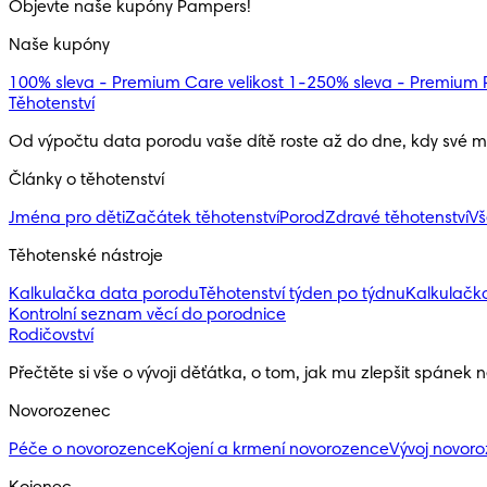
Objevte naše kupóny Pampers!
Naše kupóny
100% sleva - Premium Care velikost 1-2
50% sleva - Premium P
Těhotenství
Od výpočtu data porodu vaše dítě roste až do dne, kdy své ma
Články o těhotenství
Jména pro děti
Začátek těhotenství
Porod
Zdravé těhotenství
Vš
Těhotenské nástroje
Kalkulačka data porodu
Těhotenství týden po týdnu
Kalkulačk
Kontrolní seznam věcí do porodnice
Rodičovství
Přečtěte si vše o vývoji děťátka, o tom, jak mu zlepšit spánek 
Novorozenec
Péče o novorozence
Kojení a krmení novorozence
Vývoj novor