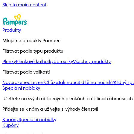
Skip to main content
Produkty
Milujeme produkty Pampers
Filtrovat podle typu produktu
Plenky
Plenkové kalhotky
Ubrousky
Všechny produkty
Filtrovat podle velikosti
Novorozenec
Lezení
Chůze
Jak naučit dítě na nočník?
Klidný s
Speciální nabídky
Ušetřete na svých oblíbených plenkách a čisticích ubrouscíc
Přidejte se k nám a užívejte si výhody členství!
Kupóny
Speciální nabídky
Kupóny