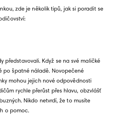
ou, zde je několik tipů, jak si poradit se 
dičovství: 
kdy představovali. Když se na své maličké 
tě po špatné náladě. Novopečené 
ínky mohou jejich nové odpovědnosti 
čům rychle přerůst přes hlavu, obzvlášť 
uzných. Nikdo netvrdí, že to musíte 