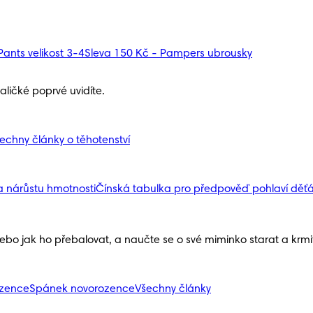
ants velikost 3-4
Sleva 150 Kč - Pampers ubrousky
ličké poprvé uvidíte.
echny články o těhotenství
a nárůstu hmotnosti
Čínská tabulka pro předpověď pohlaví děť
nebo jak ho přebalovat, a naučte se o své miminko starat a krmit 
ozence
Spánek novorozence
Všechny články