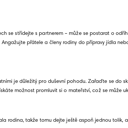
h se střídejte s partnerem – může se postarat o odříhnu
 Angažujte přátele a členy rodiny do přípravy jídla n
tními je důležitý pro duševní pohodu. Zařaďte se do s
 získáte možnost promluvit si o mateřství, což se může u
ala rodina, takže tomu dejte ještě aspoň jednou tolik, ab