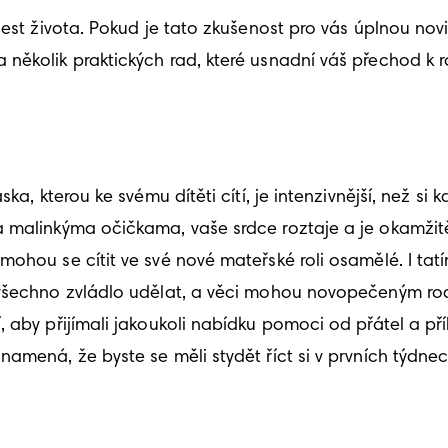
st života. Pokud je tato zkušenost pro vás úplnou novink
několik praktických rad, které usnadní váš přechod k ro
ka, kterou ke svému dítěti cítí, je intenzivnější, než si 
a malinkýma očičkama, vaše srdce roztaje a je okamži
mohou se cítit ve své nové mateřské roli osamělé. I tat
všechno zvládlo udělat, a věci mohou novopečeným rodi
 aby přijímali jakoukoli nabídku pomoci od přátel a příb