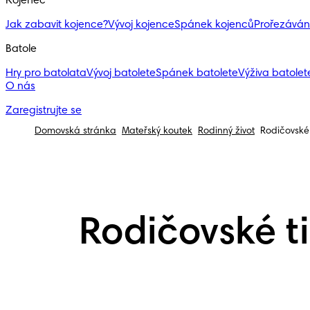
Kojenec
Jak zabavit kojence?
Vývoj kojence
Spánek kojenců
Prořezáván
Batole
Hry pro batolata
Vývoj batolete
Spánek batolete
Výživa batolete
O nás
Zaregistrujte se
Domovská stránka
Mateřský koutek
Rodinný život
Rodičovské 
Rodičovské ti