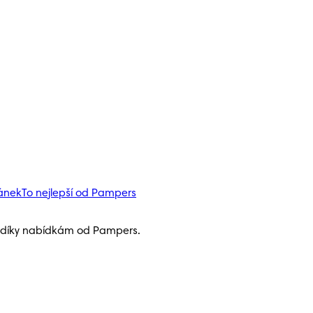
pánek
To nejlepší od Pampers
h díky nabídkám od Pampers.