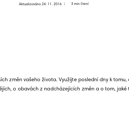
3 min čtení
Aktualizováno 24. 11. 2016
|
ších změn vašeho života. Využijte poslední dny k tomu, 
ějích, o obavách z nadcházejících změn a o tom, jaké 