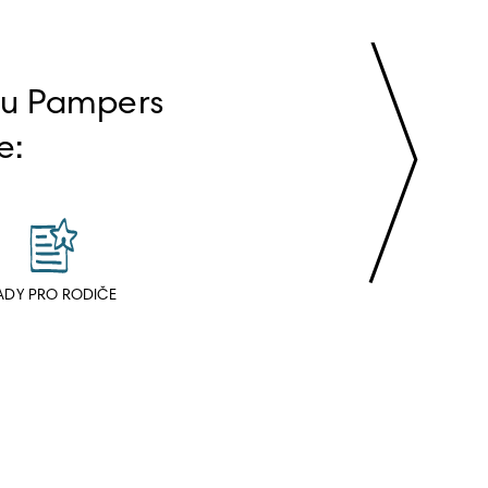
bu Pampers 
e:
ADY PRO RODIČE