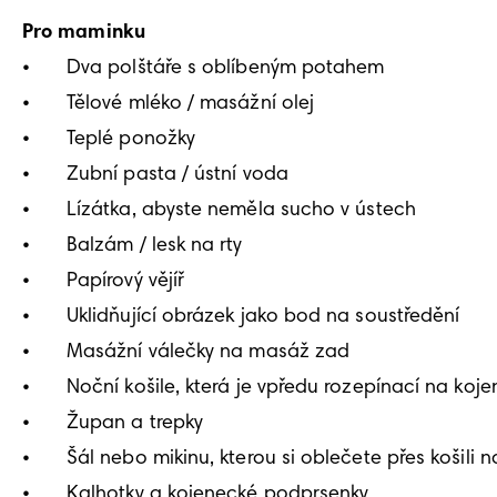
Pro maminku 
•	Dva polštáře s oblíbeným potahem 

•	Tělové mléko / masážní olej 

•	Teplé ponožky 

•	Zubní pasta / ústní voda 

•	Lízátka, abyste neměla sucho v ústech 

•	Balzám / lesk na rty 

•	Papírový vějíř 

•	Uklidňující obrázek jako bod na soustředění

•	Masážní válečky na masáž zad 

•	Noční košile, která je vpředu rozepínací na kojení 

•	Župan a trepky 

•	Šál nebo mikinu, kterou si oblečete přes košili na kojení 

•	Kalhotky a kojenecké podprsenky 
