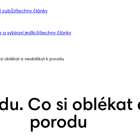
í zubů
Všechny články
 a vybíraví jedlíci
Všechny články
si oblékat a neoblékat k porodu
du. Co si oblékat
porodu