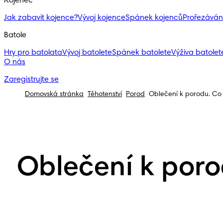
Kojenec
Jak zabavit kojence?
Vývoj kojence
Spánek kojenců
Prořezáván
Batole
Hry pro batolata
Vývoj batolete
Spánek batolete
Výživa batolete
O nás
Zaregistrujte se
Domovská stránka
Těhotenství
Porod
Oblečení k porodu. Co 
Oblečení k poro