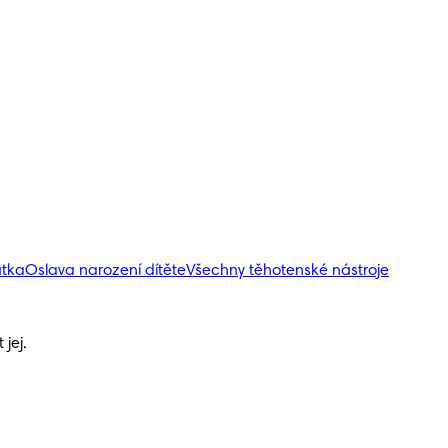
átka
Oslava narození dítěte
Všechny těhotenské nástroje
jej.