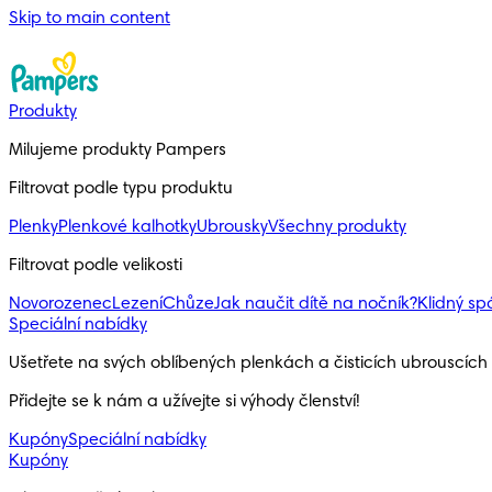
Skip to main content
Produkty
Milujeme produkty Pampers
Filtrovat podle typu produktu
Plenky
Plenkové kalhotky
Ubrousky
Všechny produkty
Filtrovat podle velikosti
Novorozenec
Lezení
Chůze
Jak naučit dítě na nočník?
Klidný s
Speciální nabídky
Ušetřete na svých oblíbených plenkách a čisticích ubrouscíc
Přidejte se k nám a užívejte si výhody členství!
Kupóny
Speciální nabídky
Kupóny