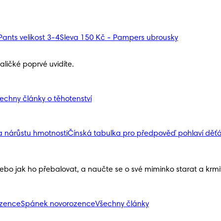
ants velikost 3-4
Sleva 150 Kč - Pampers ubrousky
ličké poprvé uvidíte.
echny články o těhotenství
a nárůstu hmotnosti
Čínská tabulka pro předpověď pohlaví děť
nebo jak ho přebalovat, a naučte se o své miminko starat a krmit 
ozence
Spánek novorozence
Všechny články