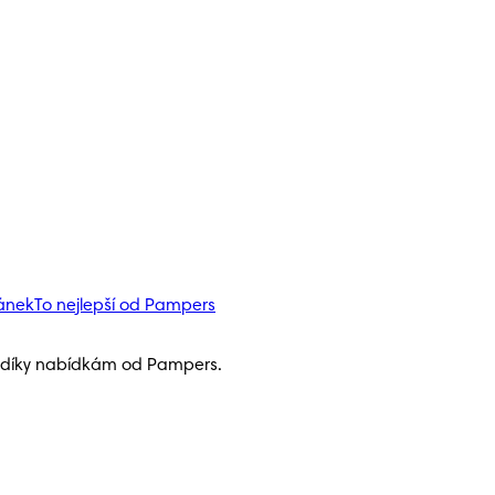
pánek
To nejlepší od Pampers
h díky nabídkám od Pampers.