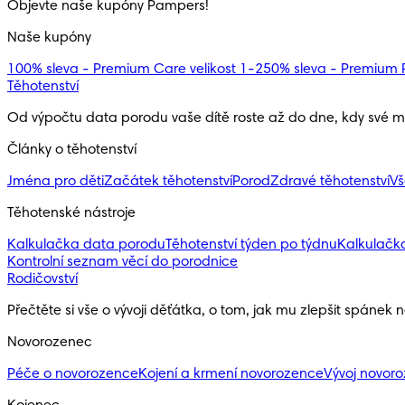
Objevte naše kupóny Pampers!
Naše kupóny
100% sleva - Premium Care velikost 1-2
50% sleva - Premium P
Těhotenství
Od výpočtu data porodu vaše dítě roste až do dne, kdy své ma
Články o těhotenství
Jména pro děti
Začátek těhotenství
Porod
Zdravé těhotenství
Vš
Těhotenské nástroje
Kalkulačka data porodu
Těhotenství týden po týdnu
Kalkulačk
Kontrolní seznam věcí do porodnice
Rodičovství
Přečtěte si vše o vývoji děťátka, o tom, jak mu zlepšit spánek 
Novorozenec
Péče o novorozence
Kojení a krmení novorozence
Vývoj novor