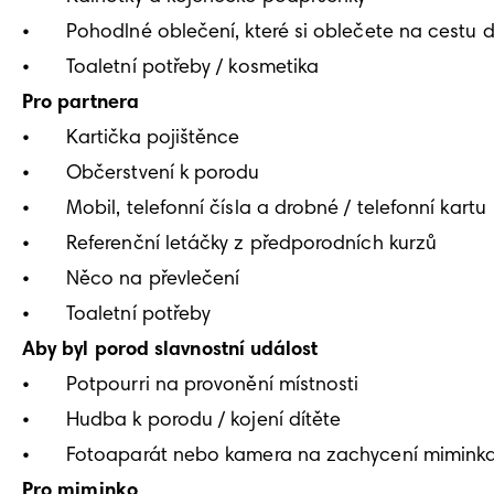
•	Pohodlné oblečení, které si oblečete na cestu domů 

Pro partnera 
•	Kartička pojištěnce

•	Občerstvení k porodu 

•	Mobil, telefonní čísla a drobné / telefonní kartu 

•	Referenční letáčky z předporodních kurzů 

•	Něco na převlečení 

Aby byl porod slavnostní událost 
•	Potpourri na provonění místnosti 

•	Hudba k porodu / kojení dítěte 

Pro miminko 