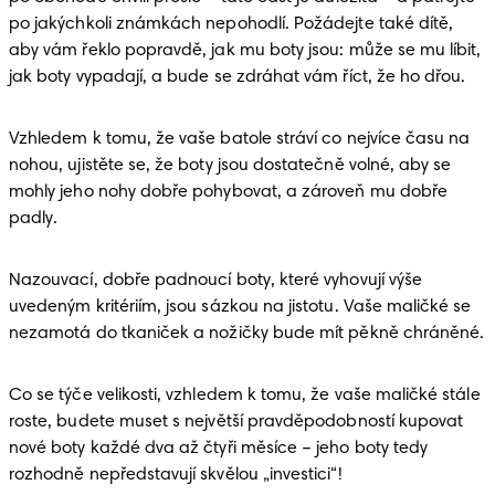
po jakýchkoli známkách nepohodlí. Požádejte také dítě, 
aby vám řeklo popravdě, jak mu boty jsou: může se mu líbit, 
jak boty vypadají, a bude se zdráhat vám říct, že ho dřou. 
Vzhledem k tomu, že vaše batole stráví co nejvíce času na 
nohou, ujistěte se, že boty jsou dostatečně volné, aby se 
mohly jeho nohy dobře pohybovat, a zároveň mu dobře 
padly. 
Nazouvací, dobře padnoucí boty, které vyhovují výše 
uvedeným kritériím, jsou sázkou na jistotu. Vaše maličké se 
nezamotá do tkaniček a nožičky bude mít pěkně chráněné. 
Co se týče velikosti, vzhledem k tomu, že vaše maličké stále 
roste, budete muset s největší pravděpodobností kupovat 
nové boty každé dva až čtyři měsíce – jeho boty tedy 
rozhodně nepředstavují skvělou „investici“! 