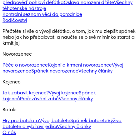
předpověď pohlaví děťátka
Oslava narození dítěte
Všechny
těhotenské nástroje
Kontrolní seznam věcí do porodnice
Rodičovství
Přečtěte si vše o vývoji děťátka, o tom, jak mu zlepšit spánek 
nebo jak ho přebalovat, a naučte se o své miminko starat a 
krmit jej.
Novorozenec
Péče o novorozence
Kojení a krmení novorozence
Vývoj
novorozence
Spánek novorozence
Všechny články
Kojenec
Jak zabavit kojence?
Vývoj kojence
Spánek
kojenců
Prořezávání zubů
Všechny články
Batole
Hry pro batolata
Vývoj batolete
Spánek batolete
Výživa
batolete a vybíraví jedlíci
Všechny články
O nás