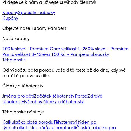
Přidejte se k nám a užívejte si výhody členství!
Kupóny
Speciální nabídky
Kupóny
Objevte naše kupóny Pampers!
Naše kupóny
100% sleva - Premium Care velikost 1-2
50% sleva - Premium
Pants velikost 3-4
Sleva 150 Kč - Pampers ubrousky
Těhotenství
Od výpočtu data porodu vaše dítě roste až do dne, kdy své 
maličké poprvé uvidíte.
Články o těhotenství
Jména pro děti
Začátek těhotenství
Porod
Zdravé
těhotenství
Všechny články o těhotenství
Těhotenské nástroje
Kalkulačka data porodu
Těhotenství týden po
týdnu
Kalkulačka nárůstu hmotnosti
Čínská tabulka pro