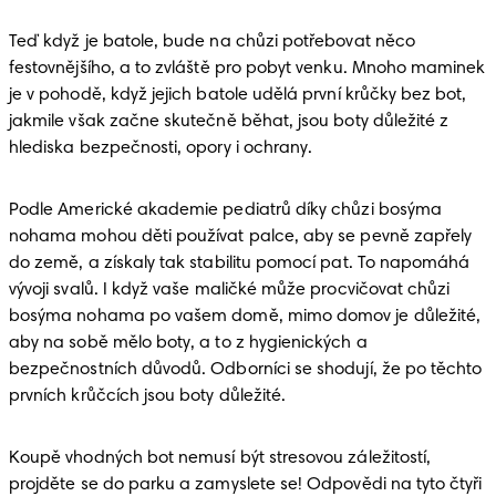
Teď když je batole, bude na chůzi potřebovat něco 
festovnějšího, a to zvláště pro pobyt venku. Mnoho maminek 
je v pohodě, když jejich batole udělá první krůčky bez bot, 
jakmile však začne skutečně běhat, jsou boty důležité z 
hlediska bezpečnosti, opory i ochrany. 
Podle Americké akademie pediatrů díky chůzi bosýma 
nohama mohou děti používat palce, aby se pevně zapřely 
do země, a získaly tak stabilitu pomocí pat. To napomáhá 
vývoji svalů. I když vaše maličké může procvičovat chůzi 
bosýma nohama po vašem domě, mimo domov je důležité, 
aby na sobě mělo boty, a to z hygienických a 
bezpečnostních důvodů. Odborníci se shodují, že po těchto 
prvních krůčcích jsou boty důležité. 
Koupě vhodných bot nemusí být stresovou záležitostí, 
projděte se do parku a zamyslete se! Odpovědi na tyto čtyři 