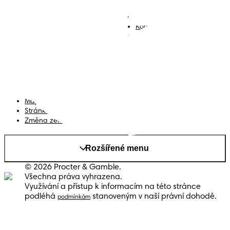
Plenky
Přidejte se k nám
Ubrousky
Kontakt
Plenkové kalhotky
Smluvní podmínky
Prohlášení o přístupnosti
Soukromí
Moje Data
Mapa stránek
Stránka PG
Změna země/kraje
Rozšířené menu
© 2026 Procter & Gamble.
Všechna práva vyhrazena.
Využívání a přístup k informacím na této stránce
podléhá
stanoveným v naší právní dohodě.
podmínkám