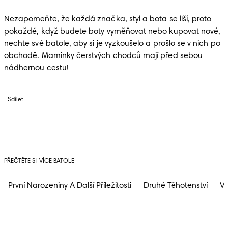
Nezapomeňte, že každá značka, styl a bota se liší, proto 
pokaždé, když budete boty vyměňovat nebo kupovat nové, 
nechte své batole, aby si je vyzkoušelo a prošlo se v nich po 
obchodě. Maminky čerstvých chodců mají před sebou 
nádhernou cestu!
Sdílet
PŘEČTĚTE SI VÍCE BATOLE
První Narozeniny A Další Příležitosti
Druhé Těhotenství
Vý