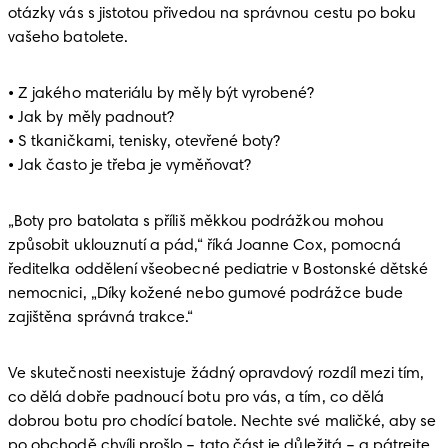
otázky vás s jistotou přivedou na správnou cestu po boku 
vašeho batolete. 
• Z jakého materiálu by měly být vyrobené?

• Jak by měly padnout?

• S tkaničkami, tenisky, otevřené boty?

• Jak často je třeba je vyměňovat?
„Boty pro batolata s příliš měkkou podrážkou mohou 
způsobit uklouznutí a pád,“ říká Joanne Cox, pomocná 
ředitelka oddělení všeobecné pediatrie v Bostonské dětské 
nemocnici, „Díky kožené nebo gumové podrážce bude 
zajištěna správná trakce.“
Ve skutečnosti neexistuje žádný opravdový rozdíl mezi tím, 
co dělá dobře padnoucí botu pro vás, a tím, co dělá 
dobrou botu pro chodící batole. Nechte své maličké, aby se 
po obchodě chvíli prošlo – tato část je důležitá – a pátrejte 