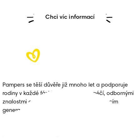
Chci víc informací
Pampers se těší důvěře již mnoho let a podporuje 
rodiny v každé fázi života dítěte – s péčí, odbornými 
znalostmi a dědictvím předávaným budoucím 
generacím.