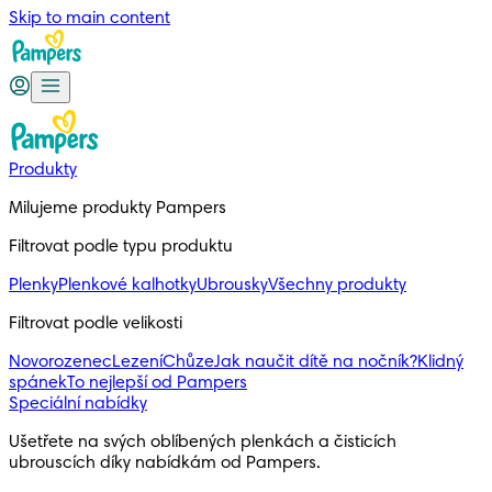
Skip to main content
Produkty
Milujeme produkty Pampers
Filtrovat podle typu produktu
Plenky
Plenkové kalhotky
Ubrousky
Všechny produkty
Filtrovat podle velikosti
Novorozenec
Lezení
Chůze
Jak naučit dítě na nočník?
Klidný
spánek
To nejlepší od Pampers
Speciální nabídky
Ušetřete na svých oblíbených plenkách a čisticích 
ubrouscích díky nabídkám od Pampers.