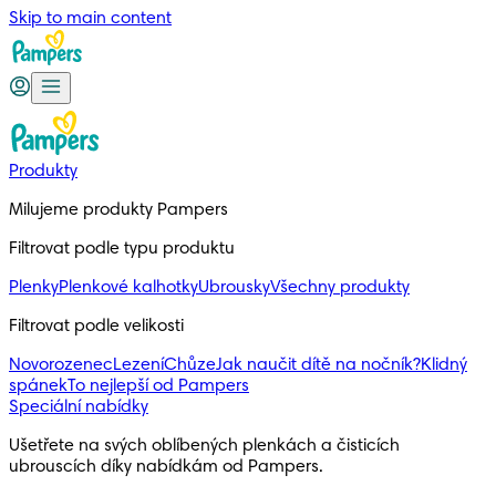
Skip to main content
Produkty
Milujeme produkty Pampers
Filtrovat podle typu produktu
Plenky
Plenkové kalhotky
Ubrousky
Všechny produkty
Filtrovat podle velikosti
Novorozenec
Lezení
Chůze
Jak naučit dítě na nočník?
Klidný
spánek
To nejlepší od Pampers
Speciální nabídky
Ušetřete na svých oblíbených plenkách a čisticích 
ubrouscích díky nabídkám od Pampers.