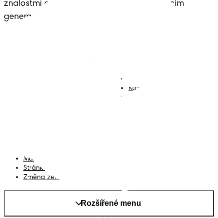
znalostmi a dědictvím předávaným budoucím 
generacím.
Plenky
Přidejte se k nám
Ubrousky
Kontakt
Plenkové kalhotky
Smluvní podmínky
Prohlášení o přístupnosti
Soukromí
Moje Data
Mapa stránek
Stránka PG
Změna země/kraje
Rozšířené menu