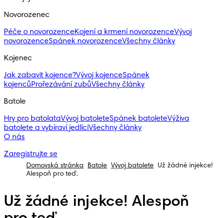
Novorozenec
Péče o novorozence
Kojení a krmení novorozence
Vývoj
novorozence
Spánek novorozence
Všechny články
Kojenec
Jak zabavit kojence?
Vývoj kojence
Spánek
kojenců
Prořezávání zubů
Všechny články
Batole
Hry pro batolata
Vývoj batolete
Spánek batolete
Výživa
batolete a vybíraví jedlíci
Všechny články
O nás
Zaregistrujte se
Domovská stránka
Batole
Vývoj batolete
Už žádné injekce!
Alespoň pro teď.
Už žádné injekce! Alespoň