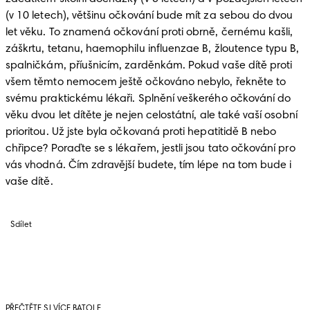
(v 10 letech), většinu očkování bude mít za sebou do dvou 
let věku. To znamená očkování proti obrně, černému kašli, 
záškrtu, tetanu, haemophilu influenzae B, žloutence typu B, 
spalničkám, příušnicím, zarděnkám. Pokud vaše dítě proti 
všem těmto nemocem ještě očkováno nebylo, řekněte to 
svému praktickému lékaři. Splnění veškerého očkování do 
věku dvou let dítěte je nejen celostátní, ale také vaší osobní 
prioritou. Už jste byla očkovaná proti hepatitidě B nebo 
chřipce? Poraďte se s lékařem, jestli jsou tato očkování pro 
vás vhodná. Čím zdravější budete, tím lépe na tom bude i 
vaše dítě.
Sdílet
PŘEČTĚTE SI VÍCE BATOLE