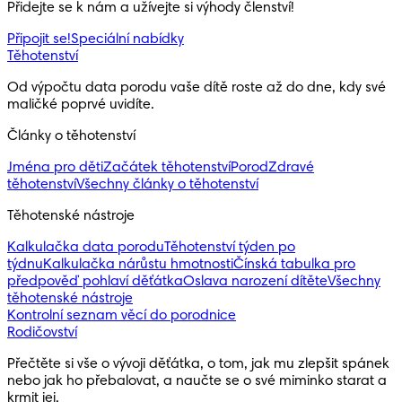
Přidejte se k nám a užívejte si výhody členství!
Připojit se!
Speciální nabídky
Těhotenství
Od výpočtu data porodu vaše dítě roste až do dne, kdy své 
maličké poprvé uvidíte.
Články o těhotenství
Jména pro děti
Začátek těhotenství
Porod
Zdravé
těhotenství
Všechny články o těhotenství
Těhotenské nástroje
Kalkulačka data porodu
Těhotenství týden po
týdnu
Kalkulačka nárůstu hmotnosti
Čínská tabulka pro
předpověď pohlaví děťátka
Oslava narození dítěte
Všechny
těhotenské nástroje
Kontrolní seznam věcí do porodnice
Rodičovství
Přečtěte si vše o vývoji děťátka, o tom, jak mu zlepšit spánek 
nebo jak ho přebalovat, a naučte se o své miminko starat a 
krmit jej.