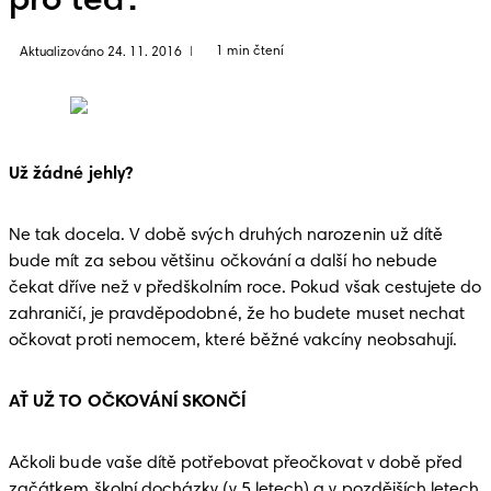
pro teď.
1 min čtení
Aktualizováno 24. 11. 2016
|
Už žádné jehly?
Ne tak docela. V době svých druhých narozenin už dítě 
bude mít za sebou většinu očkování a další ho nebude 
čekat dříve než v předškolním roce. Pokud však cestujete do 
zahraničí, je pravděpodobné, že ho budete muset nechat 
očkovat proti nemocem, které běžné vakcíny neobsahují. 
AŤ UŽ TO OČKOVÁNÍ SKONČÍ 
Ačkoli bude vaše dítě potřebovat přeočkovat v době před 
začátkem školní docházky (v 5 letech) a v pozdějších letech 