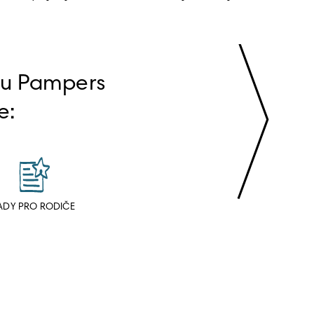
bu Pampers 
e:
ADY PRO RODIČE