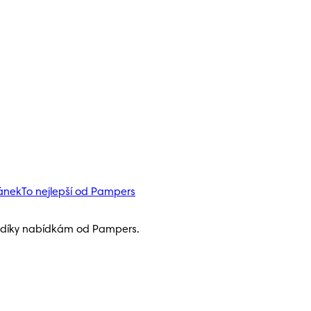
pánek
To nejlepší od Pampers
h díky nabídkám od Pampers.