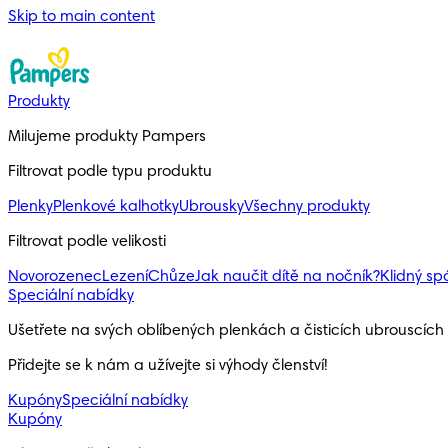
Skip to main content
Produkty
Milujeme produkty Pampers
Filtrovat podle typu produktu
Plenky
Plenkové kalhotky
Ubrousky
Všechny produkty
Filtrovat podle velikosti
Novorozenec
Lezení
Chůze
Jak naučit dítě na nočník?
Klidný s
Speciální nabídky
Ušetřete na svých oblíbených plenkách a čisticích ubrouscíc
Přidejte se k nám a užívejte si výhody členství!
Kupóny
Speciální nabídky
Kupóny