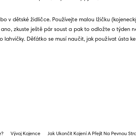
ebo v dětské židličce. Používejte malou lžičku (kojeneck
d ano, zkuste ještě pár soust a pak to odložte o týden n
do lahvičky. Děťátko se musí naučit, jak používat ústa 
e?
Vývoj Kojence
Jak Ukončit Kojení A Přejít Na Pevnou Str