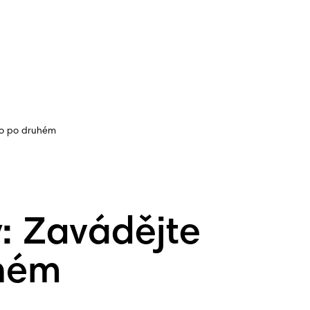
no po druhém
: Zavádějte
uhém