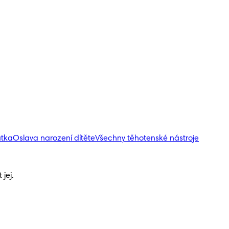
átka
Oslava narození dítěte
Všechny těhotenské nástroje
jej.