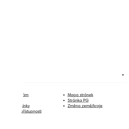
řidejte se k nám
Mapa stránek
ontakt
Stránka PG
mluvní podmínky
Změna země/kraje
rohlášení o přístupnosti
oukromí
oje Data