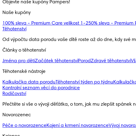
Objevte naše kupóny Pampers!
Naše kupóny
100% sleva - Premium Care velikost 1-2
50% sleva - Premium P
Těhotenství
Od výpočtu data porodu vaše dítě roste až do dne, kdy své ma
Články o těhotenství
Jména pro děti
Začátek těhotenství
Porod
Zdravé těhotenství
Vš
Těhotenské nástroje
Kalkulačka data porodu
Těhotenství týden po týdnu
Kalkulačk
Kontrolní seznam věcí do porodnice
Rodičovství
Přečtěte si vše o vývoji děťátka, o tom, jak mu zlepšit spánek 
Novorozenec
Péče o novorozence
Kojení a krmení novorozence
Vývoj novor