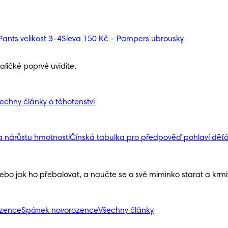
ants velikost 3-4
Sleva 150 Kč - Pampers ubrousky
ličké poprvé uvidíte.
echny články o těhotenství
a nárůstu hmotnosti
Čínská tabulka pro předpověď pohlaví děť
nebo jak ho přebalovat, a naučte se o své miminko starat a krmit 
ozence
Spánek novorozence
Všechny články