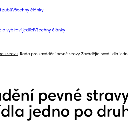
í zubů
Všechny články
 a vybíraví jedlíci
Všechny články
nou stravu
Rada pro zavádění pevné stravy: Zavádějte nová jídla jed
dění pevné stravy
ídla jedno po dr