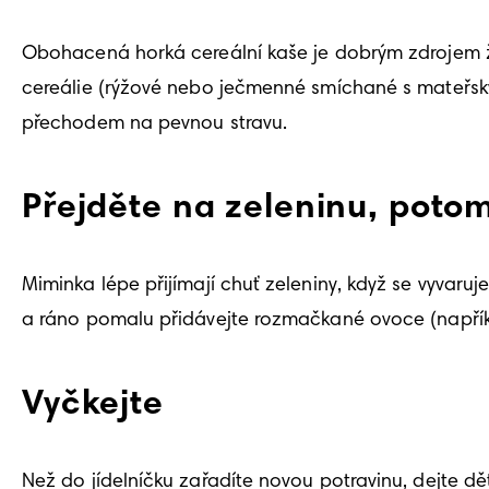
Obohacená horká cereální kaše je dobrým zdrojem žel
cereálie (rýžové nebo ječmenné smíchané s mateřsk
přechodem na pevnou stravu.
Přejděte na zeleninu, poto
Miminka lépe přijímají chuť zeleniny, když se vyvaruj
a ráno pomalu přidávejte rozmačkané ovoce (napřík
Vyčkejte
Než do jídelníčku zařadíte novou potravinu, dejte děťá