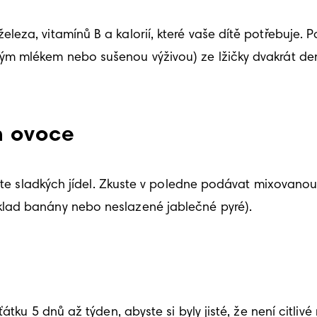
eza, vitamínů B a kalorií, které vaše dítě potřebuje. 
ým mlékem nebo sušenou výživou) ze lžičky dvakrát d
m ovoce
ete sladkých jídel. Zkuste v poledne podávat mixovanou 
lad banány nebo neslazené jablečné pyré).
tku 5 dnů až týden, abyste si byly jisté, že není citlivé 