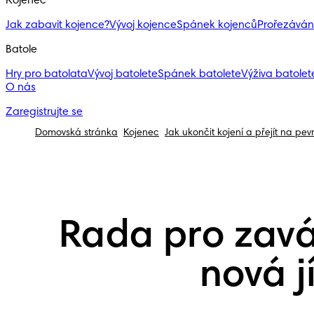
Kojenec
Jak zabavit kojence?
Vývoj kojence
Spánek kojenců
Prořezáván
Batole
Hry pro batolata
Vývoj batolete
Spánek batolete
Výživa batolete
O nás
Zaregistrujte se
Domovská stránka
Kojenec
Jak ukončit kojení a přejít na pev
Rada pro zavá
nová j