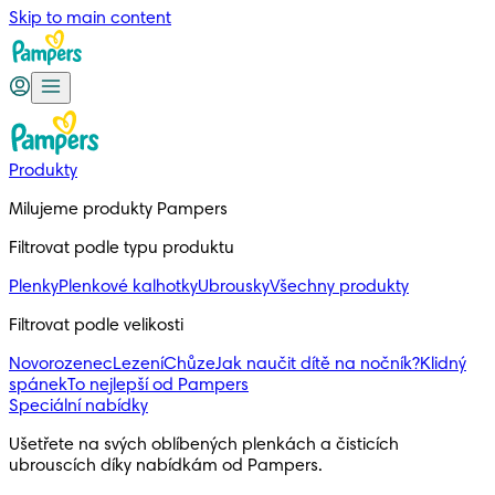
Skip to main content
Produkty
Milujeme produkty Pampers
Filtrovat podle typu produktu
Plenky
Plenkové kalhotky
Ubrousky
Všechny produkty
Filtrovat podle velikosti
Novorozenec
Lezení
Chůze
Jak naučit dítě na nočník?
Klidný
spánek
To nejlepší od Pampers
Speciální nabídky
Ušetřete na svých oblíbených plenkách a čisticích 
ubrouscích díky nabídkám od Pampers.