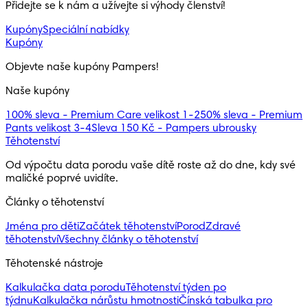
Přidejte se k nám a užívejte si výhody členství!
Kupóny
Speciální nabídky
Kupóny
Objevte naše kupóny Pampers!
Naše kupóny
100% sleva - Premium Care velikost 1-2
50% sleva - Premium
Pants velikost 3-4
Sleva 150 Kč - Pampers ubrousky
Těhotenství
Od výpočtu data porodu vaše dítě roste až do dne, kdy své 
maličké poprvé uvidíte.
Články o těhotenství
Jména pro děti
Začátek těhotenství
Porod
Zdravé
těhotenství
Všechny články o těhotenství
Těhotenské nástroje
Kalkulačka data porodu
Těhotenství týden po
týdnu
Kalkulačka nárůstu hmotnosti
Čínská tabulka pro