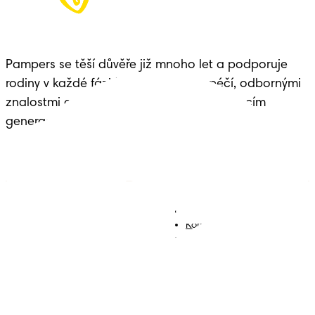
Pampers se těší důvěře již mnoho let a podporuje 
rodiny v každé fázi života dítěte – s péčí, odbornými 
znalostmi a dědictvím předávaným budoucím 
generacím.
Plenky
Přidejte se k nám
Ubrousky
Kontakt
Plenkové kalhotky
Smluvní podmínky
Prohlášení o přístupnosti
Soukromí
Moje Data