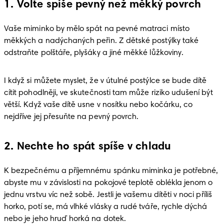
1. Volte spíše pevný než měkký povrch
Vaše miminko by mělo spát na pevné matraci místo 
měkkých a nadýchaných peřin. Z dětské postýlky také 
odstraňte polštáře, plyšáky a jiné měkké lůžkoviny. 
I když si můžete myslet, že v útulné postýlce se bude dítě 
cítit pohodlněji, ve skutečnosti tam může riziko udušení být 
větší. Když vaše dítě usne v nosítku nebo kočárku, co 
nejdříve jej přesuňte na pevný povrch. 
2. Nechte ho spát spíše v chladu
K bezpečnému a příjemnému spánku miminka je potřebné, 
abyste mu v závislosti na pokojové teplotě oblékla jenom o 
jednu vrstvu víc než sobě. Jestli je vašemu dítěti v noci příliš 
horko, potí se, má vlhké vlásky a rudé tváře, rychle dýchá 
nebo je jeho hruď horká na dotek.