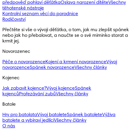
předpověď pohlaví děťátka
Oslava narození dítěte
Všechny
těhotenské nástroje
Kontrolní seznam věcí do porodnice
Rodičovství
Přečtěte si vše o vývoji děťátka, o tom, jak mu zlepšit spánek 
nebo jak ho přebalovat, a naučte se o své miminko starat a 
krmit jej.
Novorozenec
Péče o novorozence
Kojení a krmení novorozence
Vývoj
novorozence
Spánek novorozence
Všechny články
Kojenec
Jak zabavit kojence?
Vývoj kojence
Spánek
kojenců
Prořezávání zubů
Všechny články
Batole
Hry pro batolata
Vývoj batolete
Spánek batolete
Výživa
batolete a vybíraví jedlíci
Všechny články
O nás