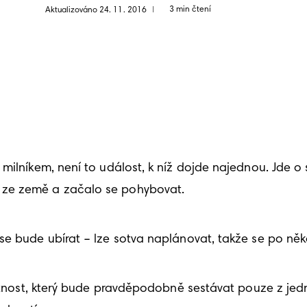
3 min čtení
Aktualizováno 24. 11. 2016
|
milníkem, není to událost, k níž dojde najednou. Jde o
 ze země a začalo se pohybovat. 
e bude ubírat – lze sotva naplánovat, takže se po někol
ístnost, který bude pravděpodobně sestávat pouze z jed