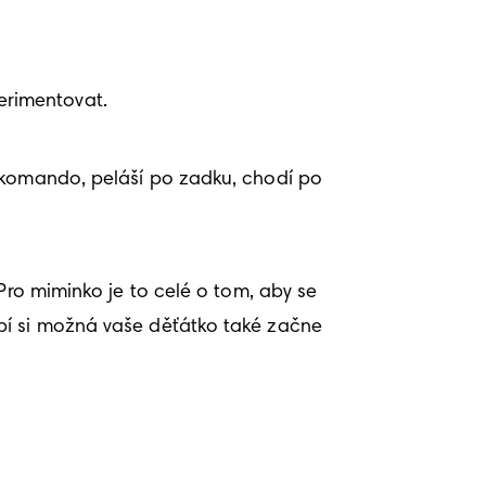
erimentovat.
 komando, peláší po zadku, chodí po 
Pro miminko je to celé o tom, aby se 
bí si možná vaše děťátko také začne 