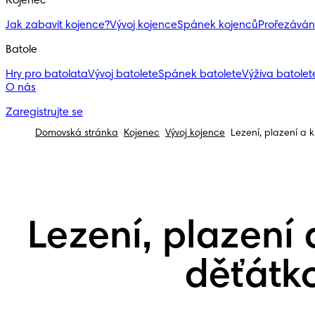
Kojenec
Jak zabavit kojence?
Vývoj kojence
Spánek kojenců
Prořezáván
Batole
Hry pro batolata
Vývoj batolete
Spánek batolete
Výživa batolete
O nás
Zaregistrujte se
Domovská stránka
Kojenec
Vývoj kojence
Lezení, plazení a 
Lezení, plazení
děťátko