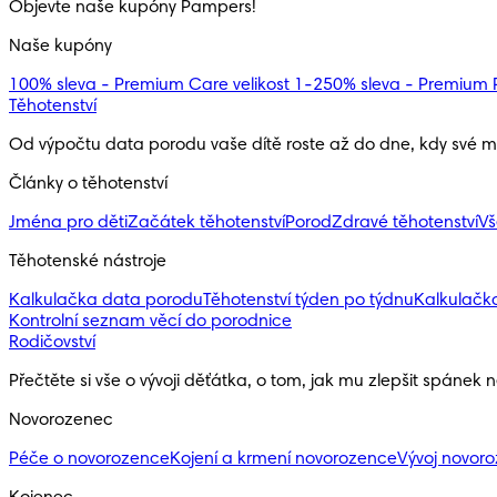
Objevte naše kupóny Pampers!
Naše kupóny
100% sleva - Premium Care velikost 1-2
50% sleva - Premium P
Těhotenství
Od výpočtu data porodu vaše dítě roste až do dne, kdy své ma
Články o těhotenství
Jména pro děti
Začátek těhotenství
Porod
Zdravé těhotenství
Vš
Těhotenské nástroje
Kalkulačka data porodu
Těhotenství týden po týdnu
Kalkulačk
Kontrolní seznam věcí do porodnice
Rodičovství
Přečtěte si vše o vývoji děťátka, o tom, jak mu zlepšit spánek 
Novorozenec
Péče o novorozence
Kojení a krmení novorozence
Vývoj novor