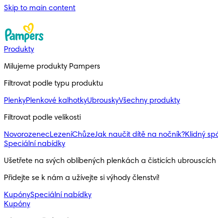
Skip to main content
Produkty
Milujeme produkty Pampers
Filtrovat podle typu produktu
Plenky
Plenkové kalhotky
Ubrousky
Všechny produkty
Filtrovat podle velikosti
Novorozenec
Lezení
Chůze
Jak naučit dítě na nočník?
Klidný s
Speciální nabídky
Ušetřete na svých oblíbených plenkách a čisticích ubrouscíc
Přidejte se k nám a užívejte si výhody členství!
Kupóny
Speciální nabídky
Kupóny