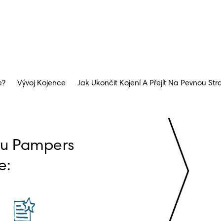
e?
Vývoj Kojence
Jak Ukončit Kojení A Přejít Na Pevnou Str
bu Pampers 
e: