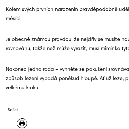
Kolem svých prvních narozenin pravděpodobně udělá
měsíci.
Je obecně známou pravdou, že nejdřív se musíte nauči
rovnováhu, takže než může vyrazit, musí miminko tyt
Nakonec jedna rada – vyhněte se pokušení srovnávat sv
způsob lezení vypadá poněkud hloupě. Ať už leze, pl
velkému kroku.
Sdílet