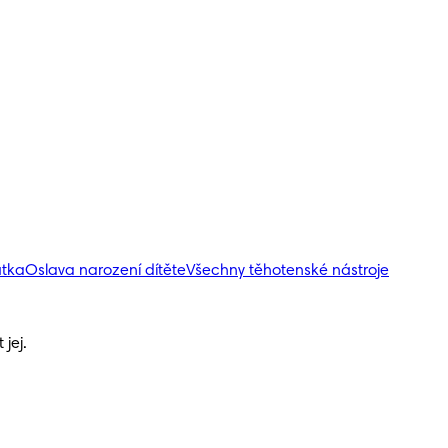
átka
Oslava narození dítěte
Všechny těhotenské nástroje
jej.