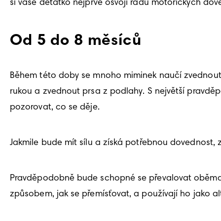
si vaše děťátko nejprve osvojí řadu motorických dove
Od 5 do 8 měsíců
Během této doby se mnoho miminek naučí zvednout h
rukou a zvednout prsa z podlahy. S největší pravděp
pozorovat, co se děje. 
Jakmile bude mít sílu a získá potřebnou dovednost,
Pravděpodobně bude schopné se převalovat oběma smě
způsobem, jak se přemísťovat, a používají ho jako alt