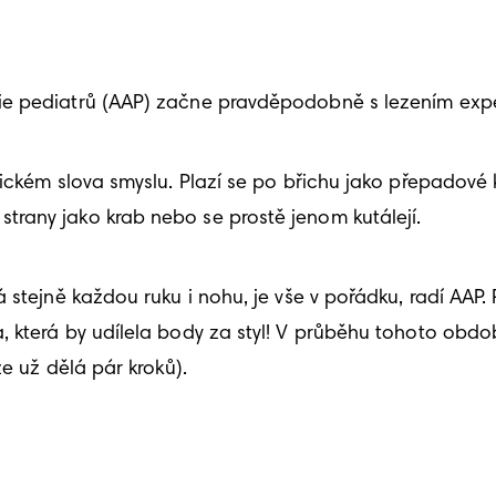
ie pediatrů (AAP) začne pravděpodobně s lezením exp
sickém slova smyslu. Plazí se po břichu jako přepadové
rany jako krab nebo se prostě jenom kutálejí. 
stejně každou ruku i nohu, je vše v pořádku, radí AAP. 
 která by udílela body za styl! V průběhu tohoto obdo
e už dělá pár kroků).