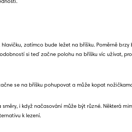
dností. 
lavičku, zatímco bude ležet na bříšku. Poměrně brzy 
odobností si teď začne polohu na bříšku víc užívat, pro
 začne se na bříšku pohupovat a může kopat nožičkama 
ry, i když načasování může být různé. Některá miminka
ernativu k lezení. 