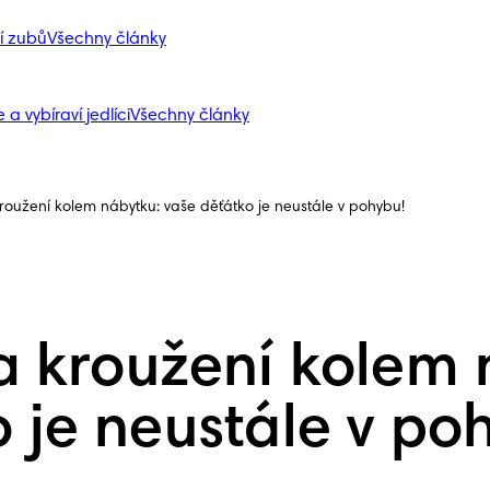
í zubů
Všechny články
 a vybíraví jedlíci
Všechny články
kroužení kolem nábytku: vaše děťátko je neustále v pohybu!
 a kroužení kolem 
 je neustále v po