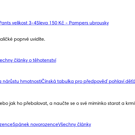
ants velikost 3-4
Sleva 150 Kč - Pampers ubrousky
ličké poprvé uvidíte.
echny články o těhotenství
a nárůstu hmotnosti
Čínská tabulka pro předpověď pohlaví děť
nebo jak ho přebalovat, a naučte se o své miminko starat a krmit 
ozence
Spánek novorozence
Všechny články