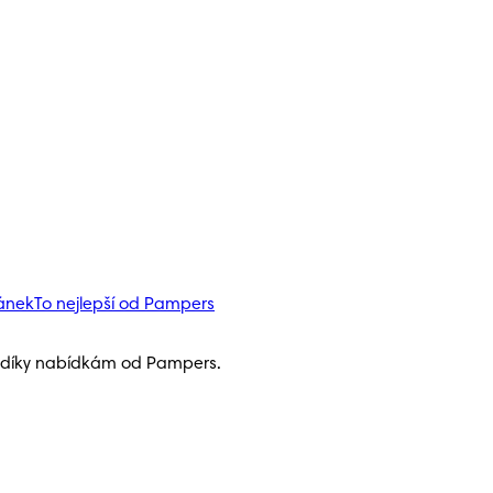
pánek
To nejlepší od Pampers
h díky nabídkám od Pampers.