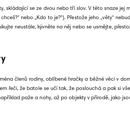
y, skládající se ze dvou nebo tří slov. V této snaze je
 chceš?“ nebo „Kdo to je?“). Přestože jeho „věty“ nebud
ikujte neustále, kývněte na něj nebo se usmějte, přes
vy
na členů rodiny, oblíbené hračky a běžné věci v domá
ojem řeči, že batole se učí tak, že poslouchá a pak si vš
apříklad paže a nohy, až po objekty v přírodě, jako jsou 