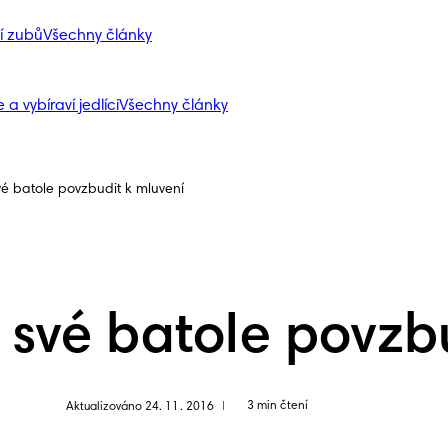
í zubů
Všechny články
 a vybíraví jedlíci
Všechny články
vé batole povzbudit k mluvení
 své batole povzb
3 min čtení
Aktualizováno 24. 11. 2016
|