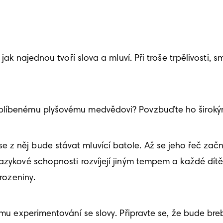
jak najednou tvoří slova a mluví. Při troše trpělivosti, s
 oblíbenému plyšovému medvědovi? Povzbuďte ho širok
 něj bude stávat mluvící batole. Až se jeho řeč začne 
azykové schopnosti rozvíjejí jiným tempem a každé dítě
rozeniny. 
ímu experimentování se slovy. Připravte se, že bude bre