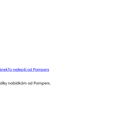
pánek
To nejlepší od Pampers
h díky nabídkám od Pampers.