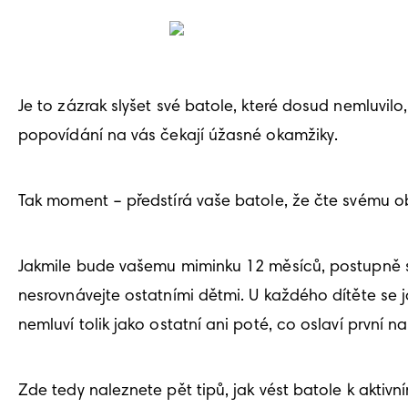
Je to zázrak slyšet své batole, které dosud nemluvilo, 
popovídání na vás čekají úžasné okamžiky. 
Tak moment – předstírá vaše batole, že čte svému
Jakmile bude vašemu miminku 12 měsíců, postupně se z
nesrovnávejte ostatními dětmi. U každého dítěte se j
nemluví tolik jako ostatní ani poté, co oslaví první na
Zde tedy naleznete pět tipů, jak vést batole k aktivn