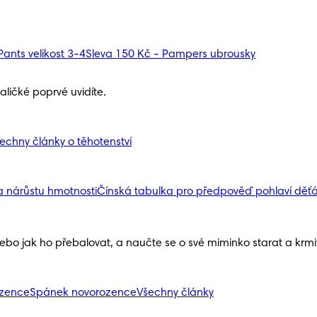
ants velikost 3-4
Sleva 150 Kč - Pampers ubrousky
ličké poprvé uvidíte.
echny články o těhotenství
a nárůstu hmotnosti
Čínská tabulka pro předpověď pohlaví děť
nebo jak ho přebalovat, a naučte se o své miminko starat a krmit 
ozence
Spánek novorozence
Všechny články