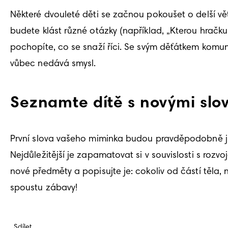
Některé dvouleté děti se začnou pokoušet o delší vět
budete klást různé otázky (například, „Kterou hračku
pochopíte, co se snaží říci. Se svým děťátkem komun
vůbec nedává smysl. 
Seznamte dítě s novými slo
První slova vašeho miminka budou pravděpodobně jmé
Nejdůležitější je zapamatovat si v souvislosti s rozv
nové předměty a popisujte je: cokoliv od částí těla, n
spoustu zábavy! 
Sdílet