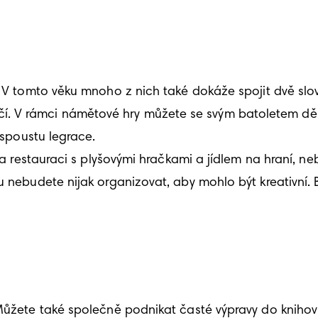
. V tomto věku mnoho z nich také dokáže spojit dvě slov
 rámci námětové hry můžete se svým batoletem dělat rů
 spoustu legrace.

a na restauraci s plyšovými hračkami a jídlem na hraní, 
u nebudete nijak organizovat, aby mohlo být kreativní. 
Můžete také společně podnikat časté výpravy do knihovn