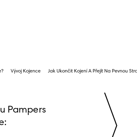
e?
Vývoj Kojence
Jak Ukončit Kojení A Přejít Na Pevnou Str
bu Pampers 
e: