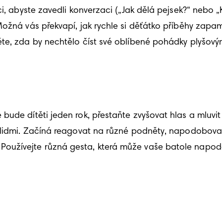
i, abyste zavedli konverzaci („Jak dělá pejsek?“ nebo „K
 Možná vás překvapí, jak rychle si děťátko příběhy za
něte, zda by nechtělo číst své oblíbené pohádky plyš
bude dítěti jeden rok, přestaňte zvyšovat hlas a mluvi
 lidmi. Začíná reagovat na různé podněty, napodobovat 
užívejte různá gesta, která může vaše batole napodob