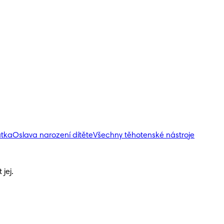
átka
Oslava narození dítěte
Všechny těhotenské nástroje
jej.