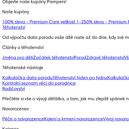
Objevte naše kupóny Pampers!
Naše kupóny
100% sleva - Premium Care velikost 1-2
50% sleva - Premium P
Těhotenství
Od výpočtu data porodu vaše dítě roste až do dne, kdy své ma
Články o těhotenství
Jména pro děti
Začátek těhotenství
Porod
Zdravé těhotenství
Vš
Těhotenské nástroje
Kalkulačka data porodu
Těhotenství týden po týdnu
Kalkulačk
Kontrolní seznam věcí do porodnice
Rodičovství
Přečtěte si vše o vývoji děťátka, o tom, jak mu zlepšit spánek 
Novorozenec
Péče o novorozence
Kojení a krmení novorozence
Vývoj novor