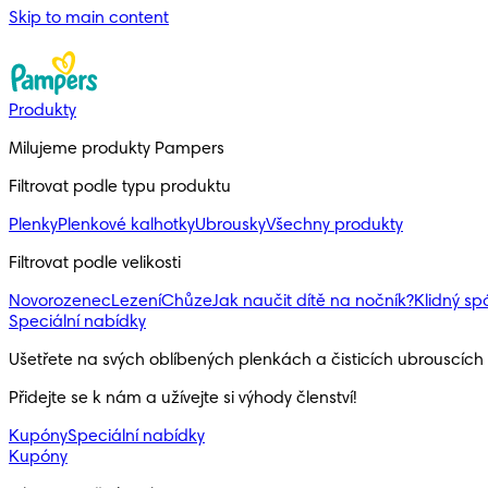
Skip to main content
Produkty
Milujeme produkty Pampers
Filtrovat podle typu produktu
Plenky
Plenkové kalhotky
Ubrousky
Všechny produkty
Filtrovat podle velikosti
Novorozenec
Lezení
Chůze
Jak naučit dítě na nočník?
Klidný s
Speciální nabídky
Ušetřete na svých oblíbených plenkách a čisticích ubrouscíc
Přidejte se k nám a užívejte si výhody členství!
Kupóny
Speciální nabídky
Kupóny