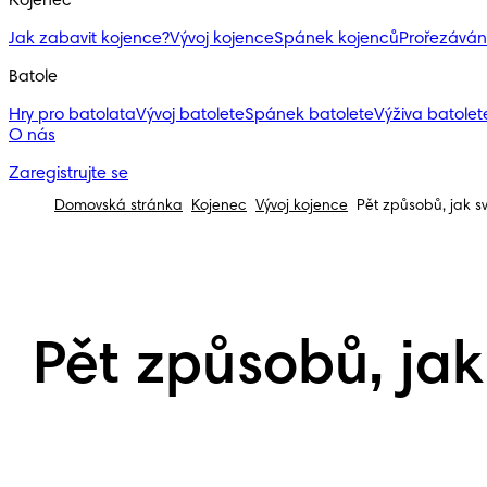
Kojenec
Jak zabavit kojence?
Vývoj kojence
Spánek kojenců
Prořezáván
Batole
Hry pro batolata
Vývoj batolete
Spánek batolete
Výživa batolete
O nás
Zaregistrujte se
Domovská stránka
Kojenec
Vývoj kojence
Pět způsobů, jak s
Pět způsobů, jak