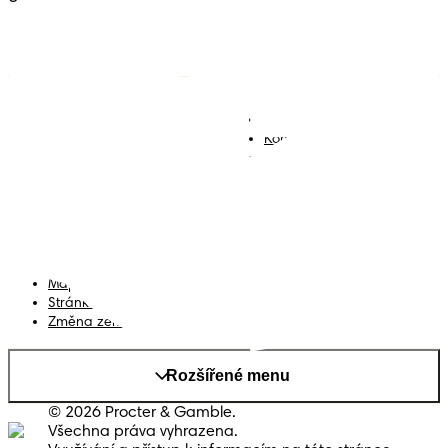
Plenky
Přidejte se k nám
Ubrousky
Kontakt
Plenkové kalhotky
Smluvní podmínky
Prohlášení o přístupnosti
Soukromí
Moje Data
Mapa stránek
Stránka PG
Změna země/kraje
Rozšířené menu
© 2026 Procter & Gamble.
Všechna práva vyhrazena.