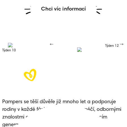
Chci víc informací
Týden 12
Týden 10
Pampers se těší důvěře již mnoho let a podporuje 
rodiny v každé fázi života dítěte – s péčí, odbornými 
znalostmi a dědictvím předávaným budoucím 
generacím.