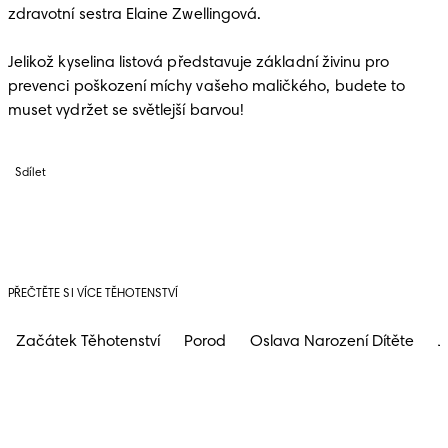
zdravotní sestra Elaine Zwellingová.

Jelikož kyselina listová představuje základní živinu pro 
prevenci poškození míchy vašeho maličkého, budete to 
muset vydržet se světlejší barvou!
Sdílet
PŘEČTĚTE SI VÍCE TĚHOTENSTVÍ
Začátek Těhotenství
Porod
Oslava Narození Dítěte
J