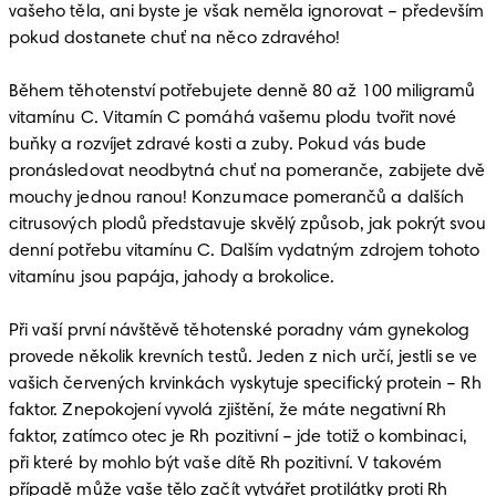
vašeho těla, ani byste je však neměla ignorovat – především 
pokud dostanete chuť na něco zdravého!

Během těhotenství potřebujete denně 80 až 100 miligramů 
vitamínu C. Vitamín C pomáhá vašemu plodu tvořit nové 
buňky a rozvíjet zdravé kosti a zuby. Pokud vás bude 
pronásledovat neodbytná chuť na pomeranče, zabijete dvě 
mouchy jednou ranou! Konzumace pomerančů a dalších 
citrusových plodů představuje skvělý způsob, jak pokrýt svou 
denní potřebu vitamínu C. Dalším vydatným zdrojem tohoto 
vitamínu jsou papája, jahody a brokolice.

Při vaší první návštěvě těhotenské poradny vám gynekolog 
provede několik krevních testů. Jeden z nich určí, jestli se ve 
vašich červených krvinkách vyskytuje specifický protein – Rh 
faktor. Znepokojení vyvolá zjištění, že máte negativní Rh 
faktor, zatímco otec je Rh pozitivní – jde totiž o kombinaci, 
při které by mohlo být vaše dítě Rh pozitivní. V takovém 
případě může vaše tělo začít vytvářet protilátky proti Rh 