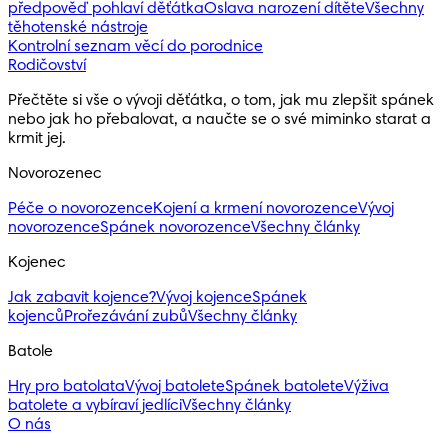
předpověď pohlaví děťátka
Oslava narození dítěte
Všechny
těhotenské nástroje
Kontrolní seznam věcí do porodnice
Rodičovství
Přečtěte si vše o vývoji děťátka, o tom, jak mu zlepšit spánek 
nebo jak ho přebalovat, a naučte se o své miminko starat a 
krmit jej.
Novorozenec
Péče o novorozence
Kojení a krmení novorozence
Vývoj
novorozence
Spánek novorozence
Všechny články
Kojenec
Jak zabavit kojence?
Vývoj kojence
Spánek
kojenců
Prořezávání zubů
Všechny články
Batole
Hry pro batolata
Vývoj batolete
Spánek batolete
Výživa
batolete a vybíraví jedlíci
Všechny články
O nás