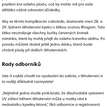
pozitivní krvi vašeho plodu, což by mohlo mít pro vaše 
děťátko vážné zdravotní důsledky.

Aby se těmto komplikacím zabránilo, dostanete mezi 28. a 
29. týdnem těhotenství injekci s látkou zvanou Rhogam. Tato 
látka neutralizuje všechny buňky červených krvinek 
miminka, které by mohly přejít do vašeho krevního oběhu. Po 
porodu můžete dostat ještě jednu dávku, která bude 
chránit plody při dalších těhotenstvích.
Rady odborníků
Jste-li zvyklá chodit na opalování do solária, v těhotenství si 
to raději důkladně rozmyslete!

„Nejméně jedna studie prokázala, že dlouhodobé vystavení 
UV záření během těhotenství může u matky vést k 
nedostatku kyseliny listové,“ říká odbornice a registrovaná 