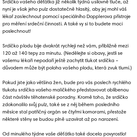
Srdíčko vašeho děťátka již několik týdnů usilovně tluče, až 
nyní je však jeho pulz dostatečně hlasitý, aby jej mohl váš 
lékař zaslechnout pomocí speciálního Dopplerova přístroje 
pro měření srdeční činnosti. A také vy si to budete moci 
poslechnout!

Srdíčko plodu bije dvakrát rychleji než vám, přibližně mezi 
120 až 140 tepy za minutu. (Nedělejte si obavy, jestli se 
vašemu lékaři nepodaří ještě zachytit tlukot srdíčka – 
důvodem může být poloha vašeho plodu, která zvuk tlumí.)

Pokud jste jako většina žen, bude pro vás poslech rychlého 
tlukotu srdíčka vašeho maličkého představovat oblíbenou 
část návštěv těhotenské poradny. Kromě toho, že srdíčko 
zdokonalilo svůj pulz, také se z něj během posledního 
měsíce stal patřičný orgán se čtyřmi komorami, přestože 
některé stěny se budou plně uzavírat až po narození.

Od minulého týdne vaše děťátko také docela povyrostlo! 