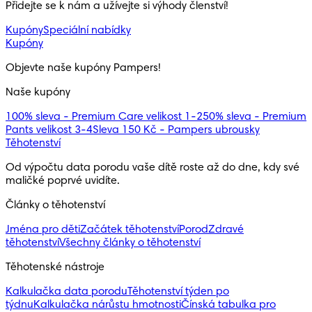
Přidejte se k nám a užívejte si výhody členství!
Kupóny
Speciální nabídky
Kupóny
Objevte naše kupóny Pampers!
Naše kupóny
100% sleva - Premium Care velikost 1-2
50% sleva - Premium
Pants velikost 3-4
Sleva 150 Kč - Pampers ubrousky
Těhotenství
Od výpočtu data porodu vaše dítě roste až do dne, kdy své 
maličké poprvé uvidíte.
Články o těhotenství
Jména pro děti
Začátek těhotenství
Porod
Zdravé
těhotenství
Všechny články o těhotenství
Těhotenské nástroje
Kalkulačka data porodu
Těhotenství týden po
týdnu
Kalkulačka nárůstu hmotnosti
Čínská tabulka pro