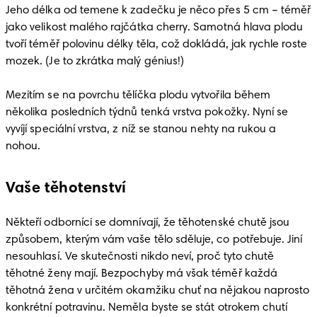
Jeho délka od temene k zadečku je něco přes 5 cm – téměř 
jako velikost malého rajčátka cherry. Samotná hlava plodu 
tvoří téměř polovinu délky těla, což dokládá, jak rychle roste 
mozek. (Je to zkrátka malý génius!)

Mezitím se na povrchu tělíčka plodu vytvořila během 
několika posledních týdnů tenká vrstva pokožky. Nyní se 
vyvíjí speciální vrstva, z níž se stanou nehty na rukou a 
nohou.
Vaše těhotenství
Někteří odborníci se domnívají, že těhotenské chutě jsou 
způsobem, kterým vám vaše tělo sděluje, co potřebuje. Jiní 
nesouhlasí. Ve skutečnosti nikdo neví, proč tyto chutě 
těhotné ženy mají. Bezpochyby má však téměř každá 
těhotná žena v určitém okamžiku chuť na nějakou naprosto 
konkrétní potravinu. Neměla byste se stát otrokem chutí 