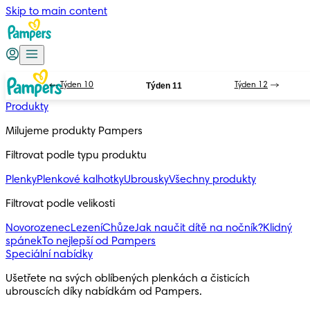
Skip to main content
Týden 10
Týden 11
Týden 12
Produkty
Milujeme produkty Pampers
Filtrovat podle typu produktu
Plenky
Plenkové kalhotky
Ubrousky
Všechny produkty
Filtrovat podle velikosti
Novorozenec
Lezení
Chůze
Jak naučit dítě na nočník?
Klidný
spánek
To nejlepší od Pampers
Speciální nabídky
Ušetřete na svých oblíbených plenkách a čisticích 
ubrouscích díky nabídkám od Pampers.