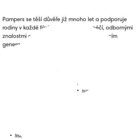
Pampers se těší důvěře již mnoho let a podporuje 
rodiny v každé fázi života dítěte – s péčí, odbornými 
znalostmi a dědictvím předávaným budoucím 
generacím.
Plenky
Přidejte se k nám
Ubrousky
Kontakt
Plenkové kalhotky
Smluvní podmínky
Prohlášení o přístupnosti
Soukromí
Moje Data
Mapa stránek