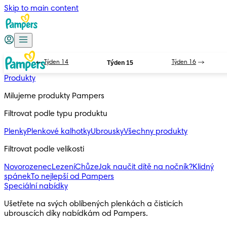
Skip to main content
Týden 14
Týden 15
Týden 16
Produkty
Milujeme produkty Pampers
Filtrovat podle typu produktu
Plenky
Plenkové kalhotky
Ubrousky
Všechny produkty
Filtrovat podle velikosti
Novorozenec
Lezení
Chůze
Jak naučit dítě na nočník?
Klidný
spánek
To nejlepší od Pampers
Speciální nabídky
Ušetřete na svých oblíbených plenkách a čisticích 
ubrouscích díky nabídkám od Pampers.