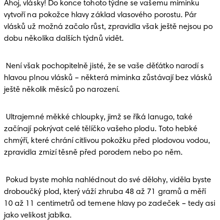
Ahoj, vlásky! Do konce tohoto týdne se vašemu miminku 
vytvoří na pokožce hlavy základ vlasového porostu. Pár 
vlásků už možná začalo růst, zpravidla však ještě nejsou po 
dobu několika dalších týdnů vidět. 
 Není však pochopitelně jisté, že se vaše děťátko narodí s 
hlavou plnou vlásků – některá miminka zůstávají bez vlásků 
ještě několik měsíců po narození.
 Ultrajemné měkké chloupky, jimž se říká lanugo, také 
začínají pokrývat celé tělíčko vašeho plodu. Toto hebké 
chmýří, které chrání citlivou pokožku před plodovou vodou, 
zpravidla zmizí těsně před porodem nebo po něm. 
 Pokud byste mohla nahlédnout do své dělohy, viděla byste 
droboučký plod, který váží zhruba 48 až 71 gramů a měří 
10 až 11 centimetrů od temene hlavy po zadeček – tedy asi 
jako velikost jablka. 