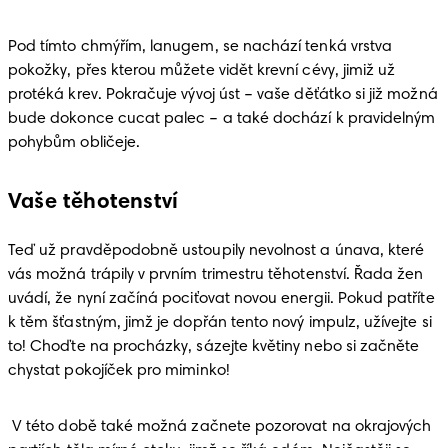
Pod tímto chmýřím, lanugem, se nachází tenká vrstva 
pokožky, přes kterou můžete vidět krevní cévy, jimiž už 
protéká krev. Pokračuje vývoj úst – vaše děťátko si již možná 
bude dokonce cucat palec – a také dochází k pravidelným 
pohybům obličeje.
Vaše těhotenství
Teď už pravděpodobně ustoupily nevolnost a únava, které 
vás možná trápily v prvním trimestru těhotenství. Řada žen 
uvádí, že nyní začíná pociťovat novou energii. Pokud patříte 
k těm šťastným, jimž je dopřán tento nový impulz, užívejte si 
to! Choďte na procházky, sázejte květiny nebo si začněte 
chystat pokojíček pro miminko!
 V této době také možná začnete pozorovat na okrajových 