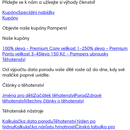
Přidejte se k nám a užívejte si výhody členství!
Kupóny
Speciální nabídky
Kupóny
Objevte naše kupóny Pampers!
Naše kupóny
100% sleva - Premium Care velikost 1-2
50% sleva - Premium
Pants velikost 3-4
Sleva 150 Kč - Pampers ubrousky
Těhotenství
Od výpočtu data porodu vaše dítě roste až do dne, kdy své 
maličké poprvé uvidíte.
Články o těhotenství
Jména pro děti
Začátek těhotenství
Porod
Zdravé
těhotenství
Všechny články o těhotenství
Těhotenské nástroje
Kalkulačka data porodu
Těhotenství týden po
týdnu
Kalkulačka nárůstu hmotnosti
Čínská tabulka pro