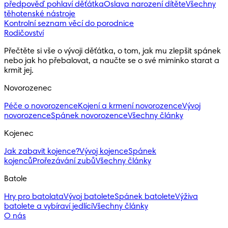
předpověď pohlaví děťátka
Oslava narození dítěte
Všechny
těhotenské nástroje
Kontrolní seznam věcí do porodnice
Rodičovství
Přečtěte si vše o vývoji děťátka, o tom, jak mu zlepšit spánek 
nebo jak ho přebalovat, a naučte se o své miminko starat a 
krmit jej.
Novorozenec
Péče o novorozence
Kojení a krmení novorozence
Vývoj
novorozence
Spánek novorozence
Všechny články
Kojenec
Jak zabavit kojence?
Vývoj kojence
Spánek
kojenců
Prořezávání zubů
Všechny články
Batole
Hry pro batolata
Vývoj batolete
Spánek batolete
Výživa
batolete a vybíraví jedlíci
Všechny články
O nás