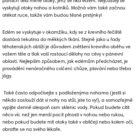
partiích těla mírné otoky, jimž se říká edém. Nejčastěji se 
vyskytují otoky nohou a kotníků. Možná vám také začnou 
otékat ruce, takže vám budou těsné prstýnky! 
Edém se vyskytuje v okamžiku, kdy se z krevního řečiště 
dostává tekutina do měkkých tkání. Stejně jako u řady 
těhotenských obtíží je důvodem zvětšení krevního oběhu ve 
vašem těle a tlak vaší rostoucí dělohy na cévy v pánevní 
oblasti. Nejlepším způsobem, jak edémům předcházet, je 
provádění nenáročného cvičení: chůze, plavání nebo třeba 
jógy. 
 Také často odpočívejte s podloženýma nohama (jestli si 
někdo zaslouží dát si nohy na stůl, jste to vy!), a samozřejmě 
vypijte denně alespoň osm sklenic vody. Pokud budete cítit 
něco víc než jen menší pocit plnosti v nohou nebo rukou, 
nebo pokud budete mít otoky také v obličeji nebo kolem očí, 
obraťte se na svého lékaře.