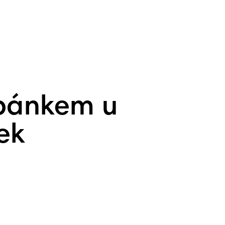
spánkem u
ek