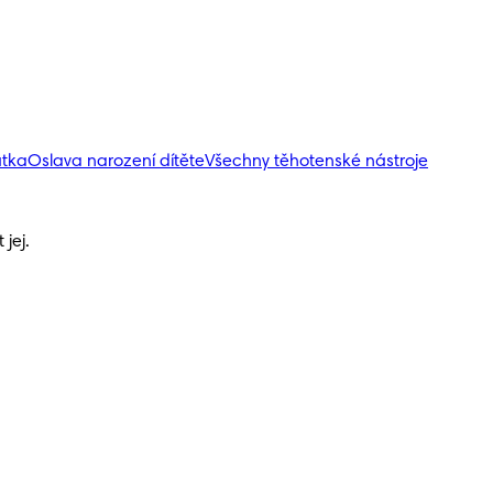
átka
Oslava narození dítěte
Všechny těhotenské nástroje
jej.