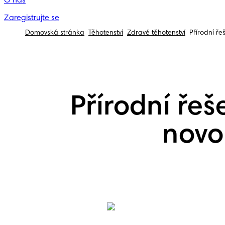
O nás
Zaregistrujte se
Domovská stránka
Těhotenství
Zdravé těhotenství
Přírodní ř
Přírodní ře
nov