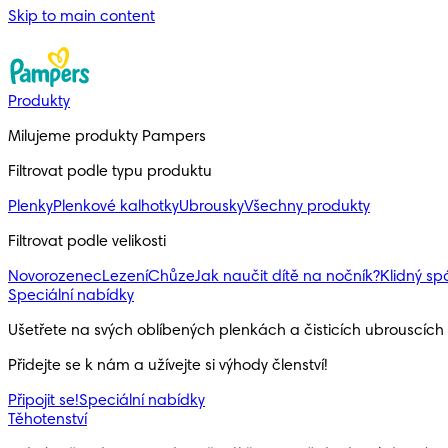
Skip to main content
Produkty
Milujeme produkty Pampers
Filtrovat podle typu produktu
Plenky
Plenkové kalhotky
Ubrousky
Všechny produkty
Filtrovat podle velikosti
Novorozenec
Lezení
Chůze
Jak naučit dítě na nočník?
Klidný s
Speciální nabídky
Ušetřete na svých oblíbených plenkách a čisticích ubrouscíc
Přidejte se k nám a užívejte si výhody členství!
Připojit se!
Speciální nabídky
Těhotenství