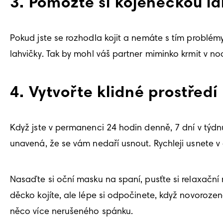
3. Pomozte si kojeneckou l
Pokud jste se rozhodla kojit a nemáte s tím problémy, 
lahvičky. Tak by mohl váš partner miminko krmit v no
4. Vytvořte klidné prostředí
Když jste v permanenci 24 hodin denně, 7 dní v týdnu,
unavená, že se vám nedaří usnout. Rychleji usnete v
Nasaďte si oční masku na spaní, pusťte si relaxační
děcko kojíte, ale lépe si odpočinete, když novorozeně
něco více nerušeného spánku.