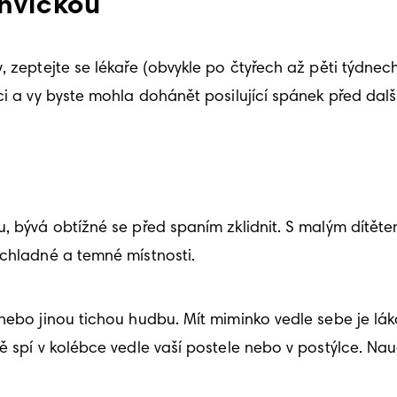
ahvičkou
zeptejte se lékaře (obvykle po čtyřech až pěti týdnech),
ci a vy byste mohla dohánět posilující spánek před dal
 bývá obtížné se před spaním zklidnit. S malým dítětem 
 chladné a temné místnosti. 
 nebo jinou tichou hudbu. Mít miminko vedle sebe je lák
 spí v kolébce vedle vaší postele nebo v postýlce. Naučí 