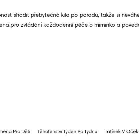
pnost shodit přebytečná kila po porodu, takže si neváh
vena pro zvládání každodenní péče o miminko a povedete
ména Pro Děti
Těhotenství Týden Po Týdnu
Tatínek V Oček