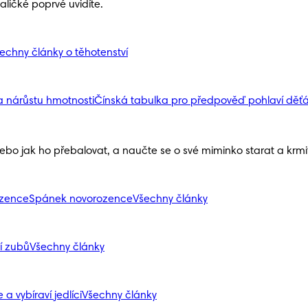
ličké poprvé uvidíte.
echny články o těhotenství
a nárůstu hmotnosti
Čínská tabulka pro předpověď pohlaví děť
nebo jak ho přebalovat, a naučte se o své miminko starat a krmit 
ozence
Spánek novorozence
Všechny články
í zubů
Všechny články
 a vybíraví jedlíci
Všechny články