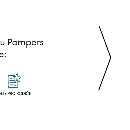
bu Pampers 
e:
ADY PRO RODIČE