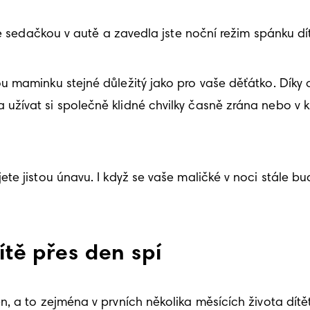
se sedačkou v autě a zavedla jste noční režim spánku dít
 maminku stejné důležitý jako pro vaše děťátko. Díky 
užívat si společně klidné chvilky časně zrána nebo v 
 jistou únavu. I když se vaše maličké v noci stále budí
ítě přes den spí
 a to zejména v prvních několika měsících života dítět