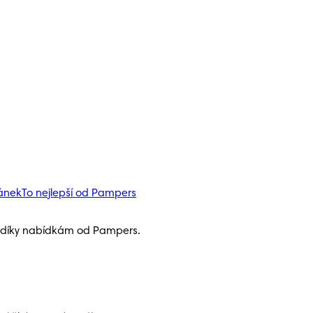
pánek
To nejlepší od Pampers
h díky nabídkám od Pampers.